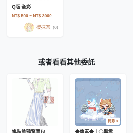
Q版 全彩
NT$ 500
~ NT$ 3000
櫻抹茶
(0)
或者看看其他委託
尚餘 8
換裝塗鴉驚喜包
◆像素◆｜◇與雪人有約◇