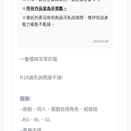
※
所有作品皆為非買斷。
※委託列表沒有的商品可私訊詢問，會評估自身
能力看能不能接。
2023/02/06
一隻櫻抹茶草尼喵
R18請先詢問接不接!
擅長:
--原創、同人、遊戲自捏角色、紙娃娃
--BG、BL、GL
--風格不挑