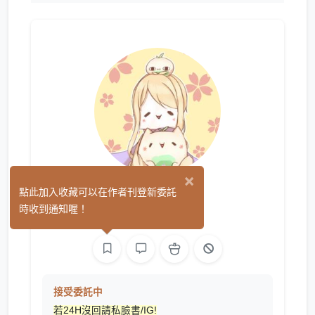
×
櫻抹茶
點此加入收藏可以在作者刊登新委託
(0)
時收到通知喔！
繪圖
遊戲製作
接受委託中
若24H沒回請私臉書/IG!