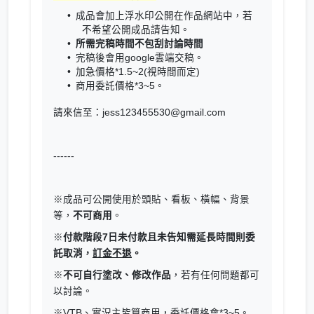
成品會加上浮水印公開在作品網站中，若
不希望公開成品請告知。
所需完稿時間不包刮討論時間
完稿後會用google雲端交稿。
加急價格*1.5~2(視時間而定)
商用委託價格*3~5。
請來信至：jess123455530@gmail.com
------
※成品可公開使用於頭貼、看板、橫幅、背景
等，
不可商用
。
※
付款階段7日未付款且未告知需延長時間則委
託取消，
訂金不退
。
※
不可自行塗改、修改作品
，若有任何問題都可
以討論。
※VTB、實況主皆算商用，委託價格會*3~5。