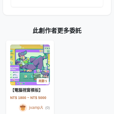
此創作者更多委託
尚餘 5
【電腦視窗模板】
NT$ 1800
~ NT$ 5000
jvamp🜶
(0)