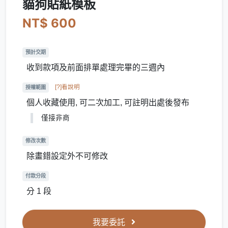
貓狗貼紙模板
NT$ 600
預計交期
收到款項及前面排單處理完畢的三週內
[?]看說明
授權範圍
個人收藏使用, 可二次加工, 可註明出處後發布
僅接非商
修改次數
除畫錯設定外不可修改
付款分段
分 1 段
我要委託