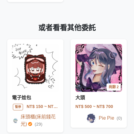
或者看看其他委託
尚餘 2
電子娃包
大頭
NT$ 500
~ NT$ 700
NT$ 150
~ NT$ 250
暫停
床頭櫃(床前錢花
Pie Pie
(0)
光)
(29)