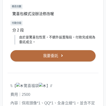
修改次數
驚喜包模式沒辦法修改喔
付款分段
分 2 段
由於是驚喜包性質，不額外設置階段，付款完成視為
委託成立。
我要委託
\\【
驚喜福袋
】//
費用｜2500
內容｜保底頭像*1、QQ*1、全身立繪*1，並含不定