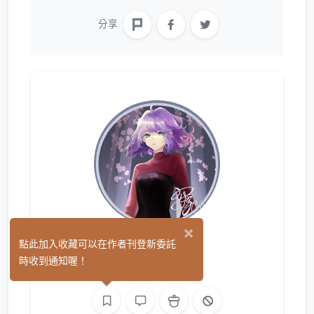
分享
×
安苑
點此加入收藏可以在作者刊登新委託
(0)
時收到通知喔！
繪圖