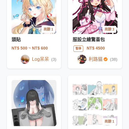
尚餘 1
尚餘 3
頭貼
服設立繪驚喜包
NT$ 500
~ NT$ 600
NT$ 4500
暫停
Log呆呆
利路貓
(3)
(38)
尚餘 1