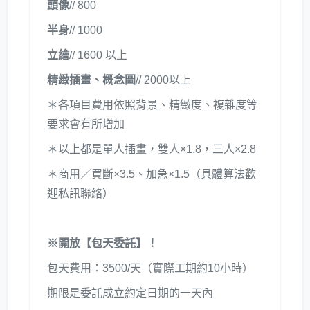
頭像
// 800
半身
// 1000
立繪
// 1600 以上
精緻插畫、概念圖
// 2000以上
＊各項目費用依照背景、精緻度、複雜度等
要求會有所增加
＊以上都是單人插畫，雙人×1.8，三人×2.8
＊商用／買斷×3.5、加急×1.5（具體算法歡
迎私訊聯絡）
※開放【包天委託】！
包天費用：3500/天（實際工期約10小時）
期限是委託成立約定日期的一天內