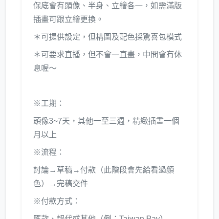
保底會有頭像、半身、立繪各一，如需滿版
插畫可跟立繪更換。
＊可提供設定，但構圖及配色採驚喜包模式
＊可要求直播，但不會一直畫，中間會有休
息喔～
※工期：
頭像3~7天，其他一至三週，精緻插畫一個
月以上
※流程：
討論→草稿→付款（此階段會先給看過顏
色）→完稿交件
※付款方式：
匯款、超代或其他（例：Taiwan Pay）