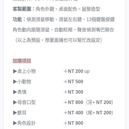
客製範圍：
角色外觀、桌面配色、鼠墊造型
功能：
偵測滑鼠移動、滑鼠左右鍵、13個鍵盤按鍵
角色動向跟隨滑鼠、自動眨眼、聲音偵測嘴巴開合
（以上為預設，想要面捕也可以幫忙改設定）
加購項目
▶桌上小物 ＋
NT 200
up
▶小動物 ＋
NT 500
▶表情 ＋
NT 300
▶母音口型 ＋
NT 800
（牙+
NT 200
）
▶獸耳 ＋
NT 400
（尾+
NT 200
）
▶角色設計 ＋
NT 800