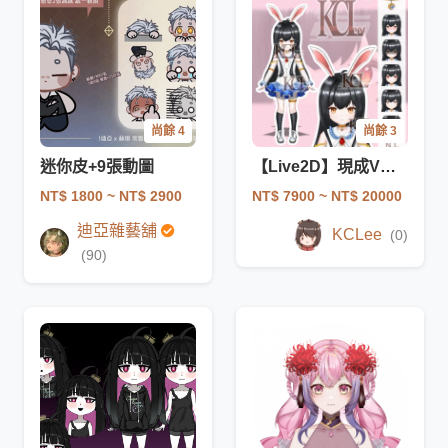
尚餘 4
尚餘 3
迷你皮+9張動圖
【Live2D】現成V皮模組/Live2D拆分立繪+建模
NT$ 1800
~ NT$ 2900
NT$ 7900
~ NT$ 20000
迪亞雜藝舖
KCLee
(0)
(90)