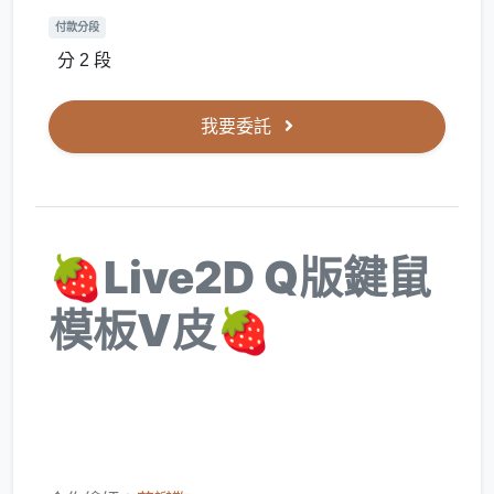
付款分段
分 2 段
我要委託
🍓
Live2D Q版鍵鼠
模板V皮
🍓