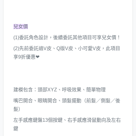
兒女價
(1)委託角色設計，後續委託其他項目可享兒女價！
(2)先前委託過V皮、Q版V皮、小可愛V皮，此項目
享9折優惠❤
建模包含：頭部XYZ、呼吸效果、簡單物理
嘴巴開合、眼睛開合、頭髮擺動（前髮／側髮／後
髮）
左手感應鍵盤13個按鍵、右手感應滑鼠動向及左右
鍵