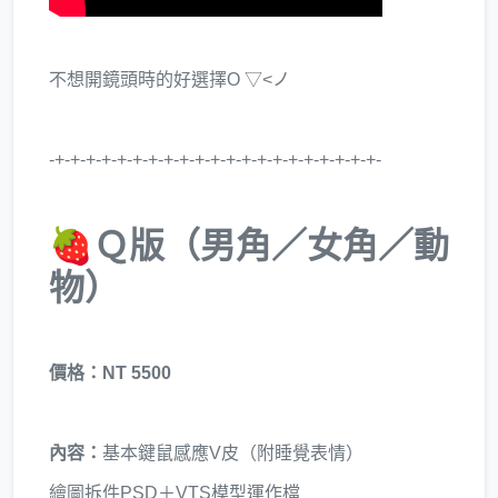
不想開鏡頭時的好選擇O ▽<ノ
-+-+-+-+-+-+-+-+-+-+-+-+-+-+-+-+-+-+-+-+-+-
🍓
Ｑ版（男角／女角／動
物）
價格：NT 5500
內容：
基本鍵鼠感應V皮（附睡覺表情）
繪圖拆件PSD＋VTS模型運作檔