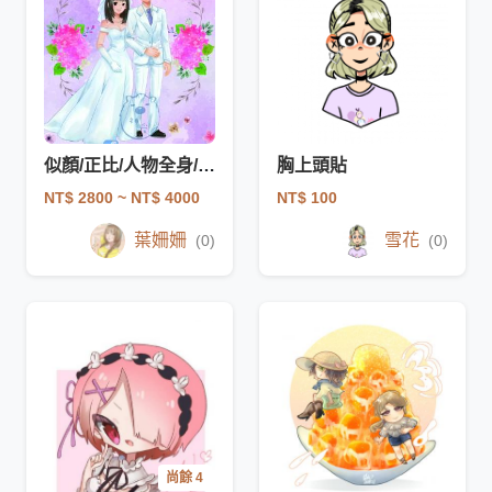
似顏/正比/人物全身/婚卡/喜卡
胸上頭貼
NT$ 2800
~ NT$ 4000
NT$ 100
葉姍姍
雪花
(0)
(0)
尚餘 4