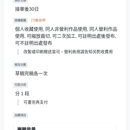
預計交期
接單後30日
[?]看說明
授權範圍
個人收藏使用, 同人非營利作品使用, 同人營利作品
使用, 可縮放裁切, 可二次加工, 可註明出處後發布,
可不註明出處發布
改製或印刷贈送皆可，營利商用請告知另酌收費用
修改次數
草稿完稿各一次
付款分段
分 1 段
可畫完再支付
加購項目
複雜背景