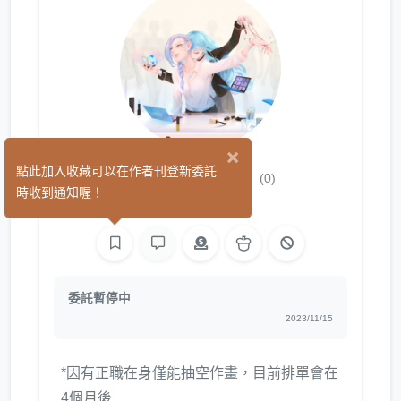
×
Alpaca Lu
點此加入收藏可以在作者刊登新委託
(0)
時收到通知喔！
繪圖
委託暫停中
2023/11/15
*因有正職在身僅能抽空作畫，目前排單會在
4個月後