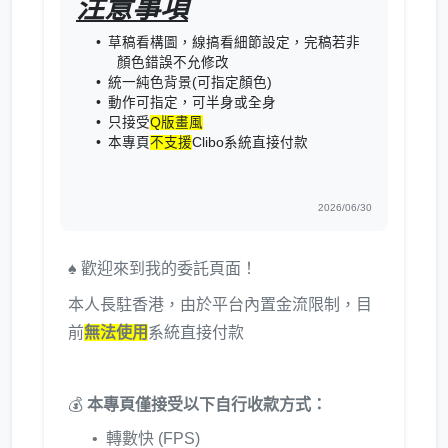
注意事項
草稿看構圖，線搞看細節設定，完稿若非
顏色錯誤不允修改
統一純色背景(可指定顏色)
動作可指定，可半身或全身
只接受
Q版畫風
本專頁
不支援
Clibo系統直接付款
2026/06/30
♠️ 歡迎來到我的委託頁面！
本人長駐香港，由於平台內置金流限制，目
前
無法使用
系統直接付款
💰
本專頁僅接受以下自行收款方式：
轉數快 (FPS)