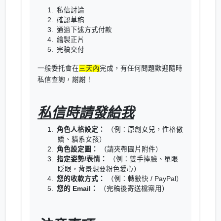
私信討論
確認草稿
通過下述方式付款
繪製正片
完稿交付
一般委托會在
三天內
完成，有任何問題歡迎隨時
私信查詢，謝謝！
私信時請發給我
角色人格設定：
（例：原創女兒，性格傲
嬌、貓系女孩）
角色設定圖：
（請夾帶圖片附件）
指定姿勢/表情：
（例：雙手捧臉、單眼
眨眼，背景想要粉色愛心）
您的收款方式：
（例：轉數快 / PayPal）
您的 Email：
（完稿後寄送檔案用）