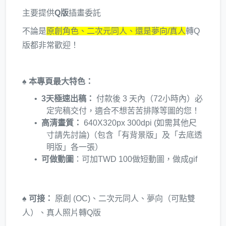
主要提供
Q版
插畫委託
不論是
原創角色、二次元同人、還是夢向/真人
轉Q
版都非常歡迎！
♠️ 本專頁最大特色：
3天極速出稿：
付款後 3 天內（72小時內）必
定完稿交付，適合不想苦苦排隊等圖的您！
高清畫質：
640X320px 300dpi (如需其他尺
寸請先討論)（包含「有背景版」及「去底透
明版」各一張）
可做動圖
：可加TWD 100做短動圖，做成gif
♠️ 可接：
原創 (OC)、二次元同人、夢向（可點雙
人）、真人照片轉Q版