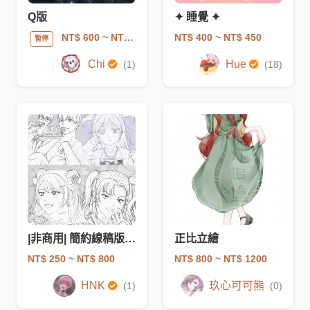
Q版
✦ 睡覺 ✦
NT$ 400
~ NT$ 450
NT$ 600
~ NT$ 850
暫停
Chi
Hue
(1)
(18)
|非商用| 簡約線稿版 驚喜包
正比立繪
NT$ 250
~ NT$ 800
NT$ 800
~ NT$ 1200
HNK
玖心可可熊
(1)
(0)