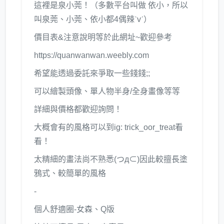
這裡是泉小莞！（多數平台叫做 依小，所以
叫泉莞、小莞、依小都4偶辣ˋvˊ）
價目表&注意說明等於此網址~歡迎參考
https://quanwanwan.weebly.com
希望能透過委託來爭取一些錢錢;;
可以繪製頭像、單人物半身/全身畫像等等
詳細與價格都歡迎詢問！
大概會有的風格可以到ig: trick_oor_treat看
看！
太精細的畫法尚不熟悉(つд⊂)因此較擅長塗
鴉式、較簡單的風格
-
個人舒適圈-女森、Q版