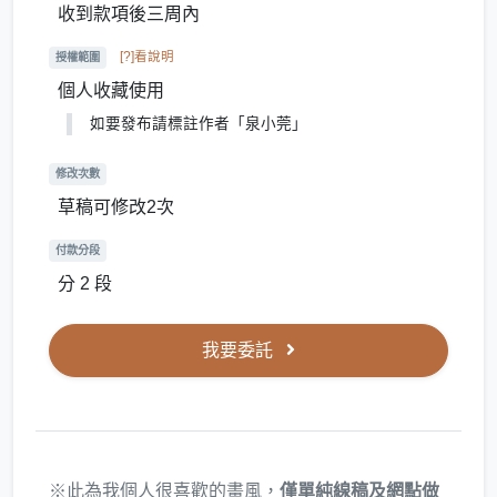
收到款項後三周內
[?]看說明
授權範圍
個人收藏使用
如要發布請標註作者「泉小莞」
修改次數
草稿可修改2次
付款分段
分 2 段
我要委託
※此為我個人很喜歡的畫風，
僅單純線稿及網點做