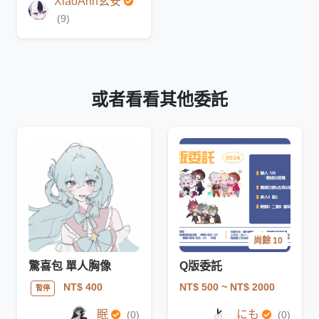
XiaoAnn玄安
(9)
或者看看其他委託
尚餘 10
驚喜包 單人胸像
Q版委託
NT$ 500
~ NT$ 2000
NT$ 400
暫停
眠
にも
(0)
(0)