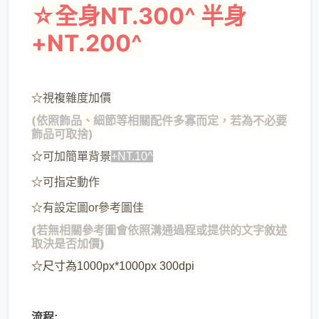
☆全身NT.300^ 半身
+NT.200^
☆視複雜度加價
(依照飾品、細節等相關配件多寡而定，若為不必要
飾品可取捨)
☆
可加簡單背景
+NT.10^
☆可指定動作
☆有設定圖or參考圖佳
(若無相關參考圖會依照溝通過程或提供的文字敘述
取決是否加價)
☆尺寸為1000px*1000px 300dpi
流程: