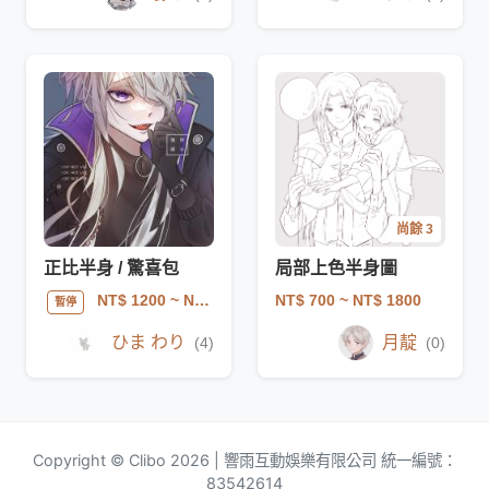
尚餘 3
正比半身 / 驚喜包
局部上色半身圖
NT$ 700
~ NT$ 1800
NT$ 1200
~ NT$ 1300
暫停
ひま わり
月靛
(4)
(0)
Copyright © Clibo 2026 | 響雨互動娛樂有限公司 統一編號：
83542614