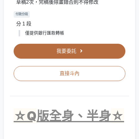
草稿2次，完稿後除畫錯否則不得修改
付款分段
分 1 段
僅提供銀行匯款轉帳
我要委託
直接斗內
☆Q
版全身、半身
☆