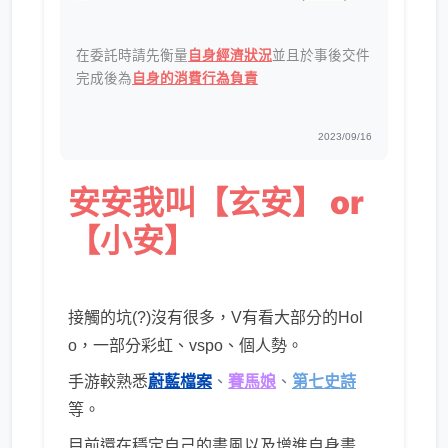
在委託時請先衡量
自身經濟狀況
並且於事後交件
完成後為
自身的消費行為負責
2023/09/16
安安我叫【
玄安】 or
【小安】
接觸的坑(?)沒有很多，V有看大部分的Hol
o，一部分彩虹、vspo、個人勢。
手游較熟悉
蔚藍檔案
、
賽馬娘
、
第七史詩
等。
目前還在穩定自己的畫風以及增進自身畫