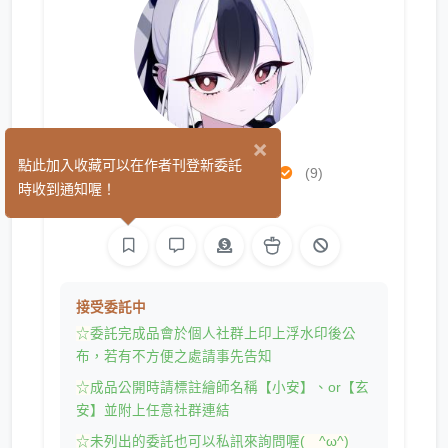
×
XiaoAnn玄安
點此加入收藏可以在作者刊登新委託
(9)
時收到通知喔！
平面設計
繪圖
接受委託中
☆
委託完成品會於個人社群上印上浮水印後公
布，若有不方便之處請事先告知
☆
成品公開時請標註繪師名稱【小安】、or【玄
安】並附上任意社群連結
☆
未列出的委託也可以私訊來詢問喔
( ^ω^)