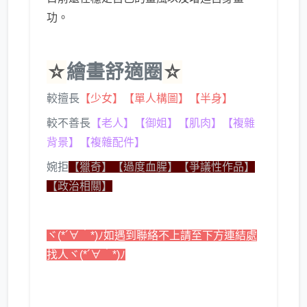
功。
☆
繪畫舒適圈
☆
較擅長
【少女】【單人構圖】【半身】
較不善長
【老人】【御姐】【肌肉】【複雜
背景】【複雜配件】
婉拒
【獵奇】【過度血腥】【爭議性作品】
【政治相關】
ヾ(*´∀｀*)ﾉ如遇到聯絡不上請至下方連結處
找人ヾ(*´∀｀*)ﾉ