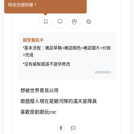
(0)
時收到通知喔！
繪圖
接受委託中
*基本流程：確認草稿>確認顏色>確認圖片>付款
>完成
*沒有繪製錯誤不提供修改
2022/03/21
想被世界善良以待
遊戲廢人現在是銀河隊的滿天星隊員
喜歡原創跟玩coc