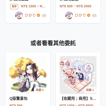
NT$ 600
~ NT$ 2000
NT$ 1500
~ NT$ 5000
暫停
ひかり
ひかり
(0)
(0)
或者看看其他委託
尚餘 5
尚餘 2
Q版驚喜包
【收藏用；商用】SD✦Q版角色
NT$ 500
NT$ 1000
~ NT$ 8000