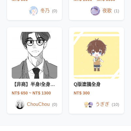
冬乃
夜歌
(0)
(1)
【非商】半身/全身像(黑白or彩色)
Q版塗鴉全身
NT$ 650
~ NT$ 1300
NT$ 300
ChouChou
うぎぎ
(0)
(10)