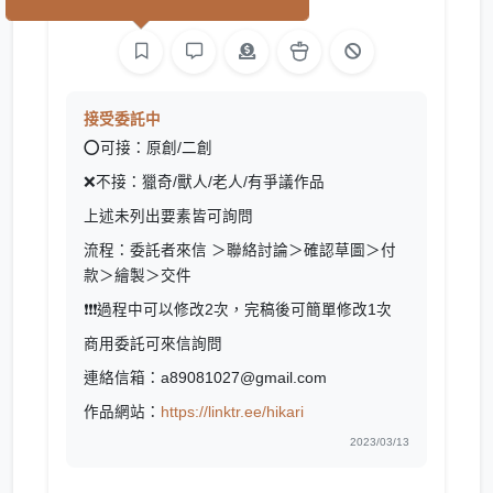
繪圖
接受委託中
⭕️可接：原創/二創
❌不接：獵奇/獸人/老人/有爭議作品
上述未列出要素皆可詢問
流程：委託者來信 ＞聯絡討論＞確認草圖＞付
款＞繪製＞交件
❗️❗️❗️過程中可以修改2次，完稿後可簡單修改1次
商用委託可來信詢問
連絡信箱：a89081027@gmail.com
作品網站：
https://linktr.ee/hikari
2023/03/13