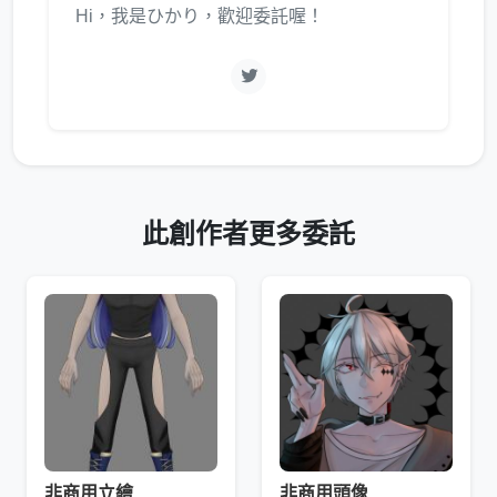
Hi，我是ひかり，歡迎委託喔！
此創作者更多委託
非商用立繪
非商用頭像