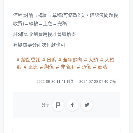
流程:討論→構圖→草稿(可修改2次，確認沒問題後
收費)→線稿→上色→完稿
註:確認收到費用後才會繼續畫
有疑慮要分兩次付款也可
繪圖委託
日系
全年齡向
大頭
大頭
貼
正比
胸像
非商用
頭像
頭貼
2021-09-30 11:41 刊登
2024-07-28 07:40 更新
分享