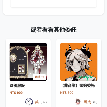
或者看看其他委託
尚餘 99
塗鴉服設
【非商業】頭貼委託
NT$ 900
NT$ 500
莫
班馬
(32)
(0)