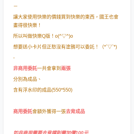
－
讓大家使用快樂的價錢買到快樂的東西，國王也會
畫得很快樂！
所以叫做快樂Q版！o(^▽^)o
想要送小卡片但正愁沒有塗鴉可以委託！（*´▽`*)
-
非商用委託
一共會拿到
兩張
分別為成品、
含有浮水印的成品(550*550)
商用委託
會額外獲得一張
去背成品
如非商用需要去背檔則需加價100元