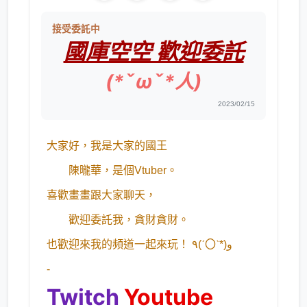
接受委託中
國庫空空 歡迎委託
(*ˇωˇ*人)
2023/02/15
大家好，我是大家的國王
陳曨華，是個Vtuber。
喜歡畫畫跟大家聊天，
歡迎委託我，貪財貪財。
也歡迎來我的頻道一起來玩！ ٩(ˊ〇ˋ*)و
-
Twitch
Youtube