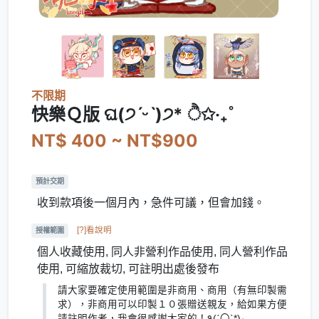
不限期
快樂Ｑ版 ଘ(੭ˊᵕˋ)੭* ੈ✩‧₊˚
NT$ 400 ~ NT$900
預計交期
收到款項後一個月內，急件可議，但會加錢。
[?]看說明
授權範圍
個人收藏使用, 同人非營利作品使用, 同人營利作品
使用, 可縮放裁切, 可註明出處後發布
請大家要確定使用範圍是非商用、商用（有無印製需
求），非商用可以印製１０張贈送親友，給如果方便
請註明作者，我會很感謝大家的！٩(ˊ〇ˋ*)و