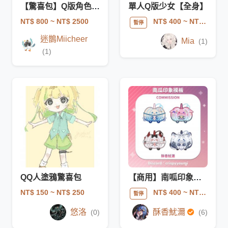
【驚喜包】Q版角色(單人/雙人互動+小場景)
單人Q版少女【全身】
NT$ 800
~ NT$ 2500
NT$ 400
~ NT$ 600
暫停
迷鵲Miicheer
Mia
(1)
(1)
QQ人塗鴉驚喜包
【商用】南呱印象模板🎃
NT$ 150
~ NT$ 250
NT$ 400
~ NT$ 600
暫停
悠洛
酥香魷濔
(0)
(6)