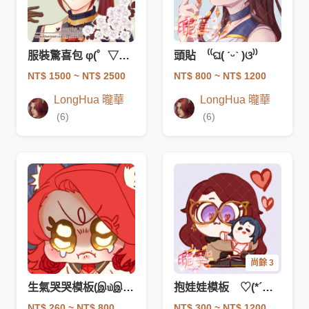
服裝驚喜包 φ(゜▽゜*)♪
頭貼 ⁽⁽ଘ( ˊᵕˋ )ଓ⁾⁾
NT$ 1500
~ NT$ 2500
NT$ 800
~ NT$ 1200
LongHua 曨華
LongHua 曨華
(6)
(6)
尚餘 3
生氣哭哭模板(இ௰இ) (700*700 px)
抱娃娃模板 ♡(*´∀｀*)人(*´∀｀*)♡
NT$ 260
~ NT$ 800
NT$ 300
~ NT$ 1200