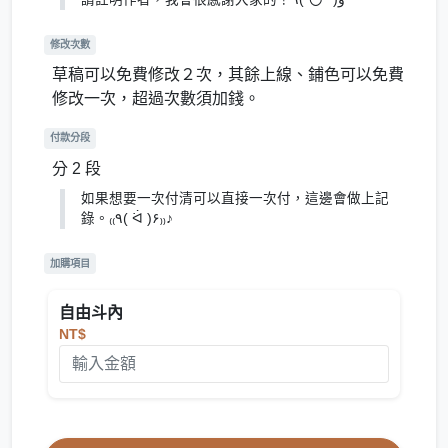
修改次數
草稿可以免費修改２次，其餘上線、鋪色可以免費
修改一次，超過次數須加錢。
付款分段
分 2 段
如果想要一次付清可以直接一次付，這邊會做上記
錄。₍₍٩( ᐛ )۶₎₎♪
加購項目
自由斗內
NT$