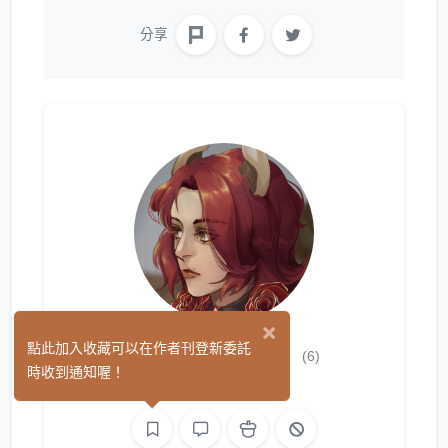
分享
×
LongHua 曨華
點此加入收藏可以在作者刊登新委託
(6)
時收到通知喔！
繪圖
L2D 繪圖