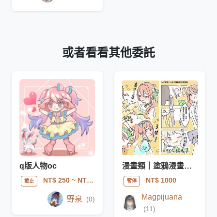
或者看看其他委託
q版人物oc
漫畫類｜塗鴉漫畫（全彩）
NT$ 250
~ NT$ 500
NT$ 1000
截止
暫停
Magpijuana
野泉
(0)
(11)