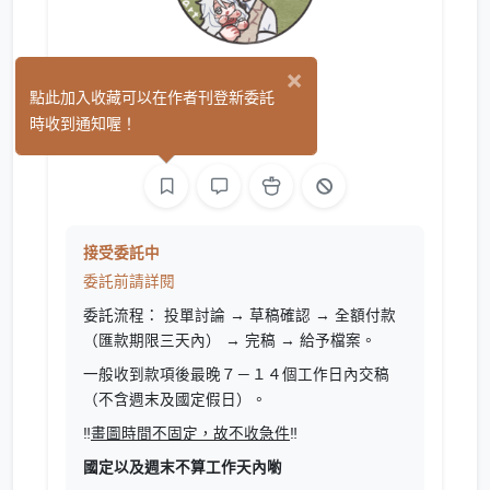
×
淒野繪
點此加入收藏可以在作者刊登新委託
(1)
時收到通知喔！
繪圖
接受委託中
委託前請詳閱
委託流程： 投單討論 → 草稿確認 → 全額付款
（
匯款期限三天內）
→ 完稿 → 給予檔案。
一般收到款項後最晚７－１４個工作日內交稿
（不含週末及國定假日）。
‼️
畫圖時間不固定，故不收急件
‼️
國定以及週末不算工作天內喲