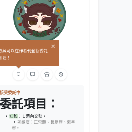
×
伍肆
收藏可以在作者刊登新委託
(0)
知喔！
手作
繪圖
接受委託中
委託項目：
娃稿
：１週內交稿。
熟練度：正常體、長腿體、海星
體。