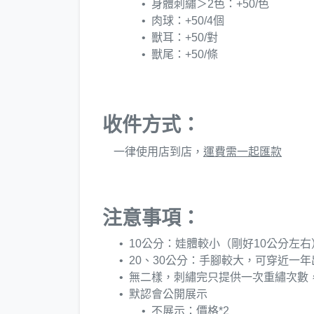
身體刺繡＞2色：+50/色
肉球：+50/4個
獸耳：+50/對
獸尾：+50/條
收件方式：
一律使用店到店，
運費需一起匯款
注意事項：
10公分：娃體較小（剛好10公分左右
20、30公分：手腳較大，可穿近一
無二樣，刺繡完只提供一次重繡次數
默認會公開展示
不展示：價格*2