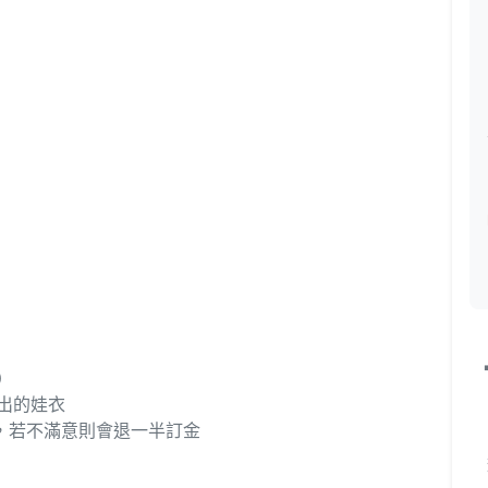
）
年出的娃衣
，若不滿意則會退一半訂金