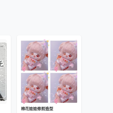
棉花娃娃修剪造型