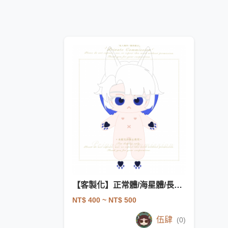
【客製化】正常體/海星體/長腿體棉花娃娃稿
NT$ 400
~ NT$ 500
伍肆
(0)