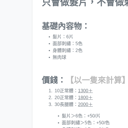
只會做髮片，不會做
基礎內容物：
髮片：6片
面部刺繡：5色
身體刺繡：2色
無肉球
價錢：
【以一隻來計算
10正常體：
1300＋
20正常體：
1800＋
30長腿體：
2000＋
髮片＞6色：+50/片
面部刺繡＞5色：+50/色