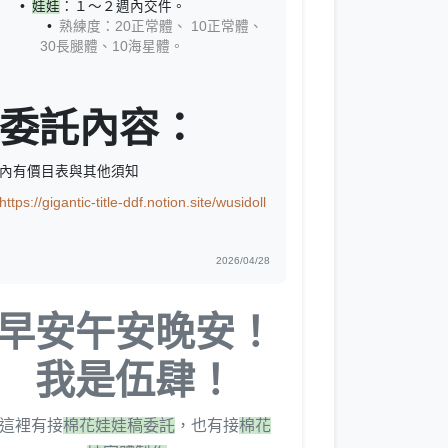
娃娃
：１～２週內交件。
熟練度：20正常體、 10正常體、
30長腿體、10海星體。
委託內容：
內有價目表與其他須知
https://gigantic-title-ddf.notion.site/wusidoll
2026/04/28
早安午安晚安！
我是伍肆！
這裡有接
棉花娃娃稿委託
，也有接
棉花