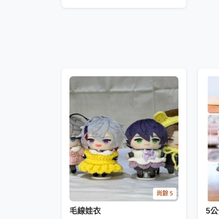
尚餘 5
毛線娃衣
5