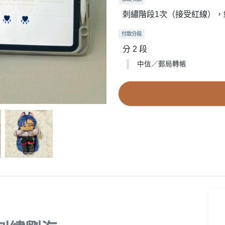
刺繡階段1次（接受紅線）
付款分段
分 2 段
中信／郵局轉帳