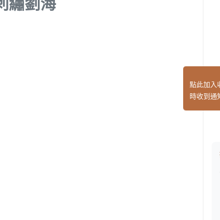
刺繡劉海
點此加入
時收到通
】