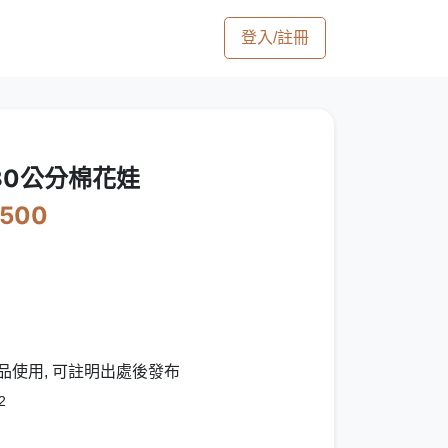
登入/註冊
/30公分棉花娃
2500
品使用, 可註明出處後發布
2