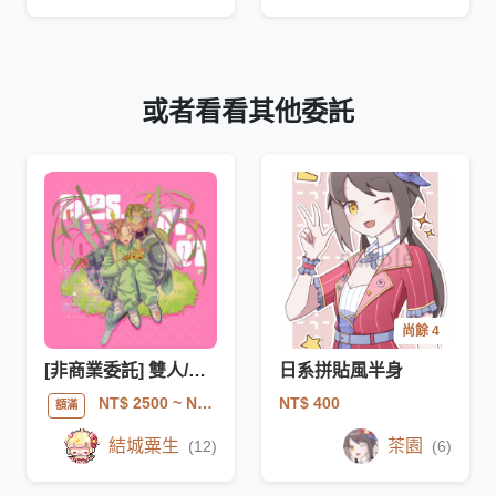
或者看看其他委託
尚餘 4
[非商業委託] 雙人/單人互動插圖
日系拼貼風半身
NT$ 400
NT$ 2500
~ NT$ 5000
額滿
結城粟生
茶園
(12)
(6)