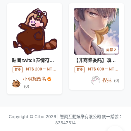
尚餘 2
貼圖 twitch表情符號（模板、靜態、動態）
【非商業委託】頭貼插圖
NT$ 200
~ NT$ 2000
NT$ 600
~ NT$ 1000
暫停
暫停
小明想改名
捏抹
(0)
(0)
Copyright © Clibo 2026 | 響雨互動娛樂有限公司 統一編號：
83542614