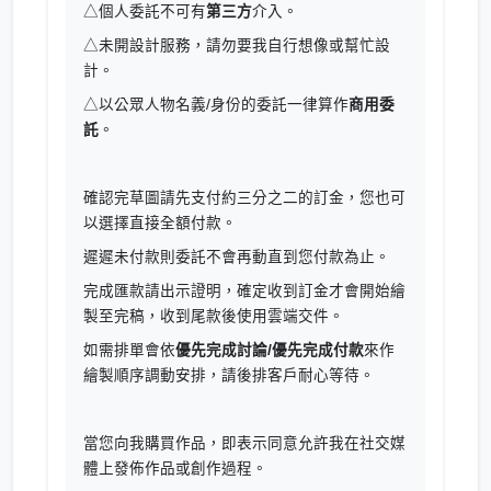
△個人委託不可有
第三方
介入。
△未開設計服務，請勿要我自行想像或幫忙設
計。
△以公眾人物名義/身份的委託一律算作
商用委
託
。
確認完草圖請先支付約三分之二的訂金，您也可
以選擇直接全額付款。
遲遲未付款則委託不會再動直到您付款為止。
完成匯款請出示證明，確定收到訂金才會開始繪
製至完稿，收到尾款後使用雲端交件。
如需排單會依
優先完成討論/優先完成付款
來作
繪製順序調動安排，請後排客戶耐心等待。
當您向我購買作品，即表示同意允許我在社交媒
體上發佈作品或創作過程。