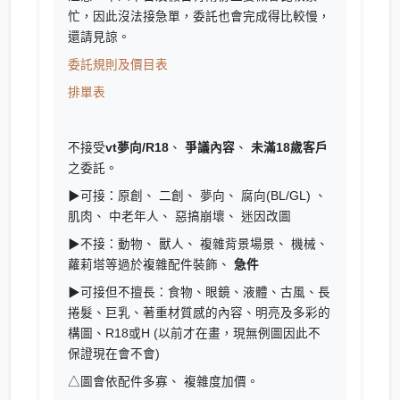
忙，因此沒法接急單，委託也會完成得比較慢，
還請見諒。
委託規則及價目表
排單表
不接受
vt夢向/R18
、
爭議內容
、
未滿18歲客戶
之委託。
▶可接：原創、 二創、 夢向、 腐向(BL/GL) 、
肌肉、 中老年人、 惡搞崩壞、 迷因改圖
▶不接：動物、 獸人、 複雜背景場景、 機械、
蘿莉塔等過於複雜配件裝飾、
急件
▶可接但不擅長：食物、眼鏡、液體、古風、長
捲髮、巨乳、著重材質感的內容、明亮及多彩的
構圖、R18或H (以前才在畫，現無例圖因此不
保證現在會不會)
△圖會依配件多寡、 複雜度加價。