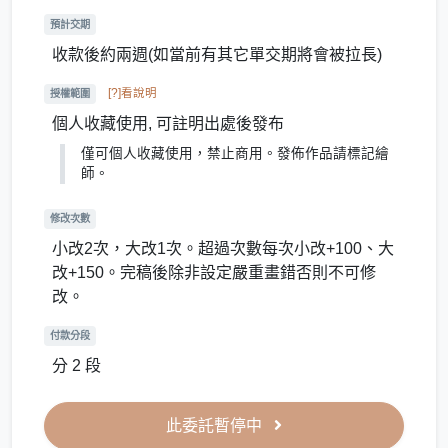
預計交期
收款後約兩週(如當前有其它單交期將會被拉長)
[?]看說明
授權範圍
個人收藏使用, 可註明出處後發布
僅可個人收藏使用，禁止商用。發佈作品請標記繪
師。
修改次數
小改2次，大改1次。超過次數每次小改+100、大
改+150。完稿後除非設定嚴重畫錯否則不可修
改。
付款分段
分 2 段
此委託暫停中