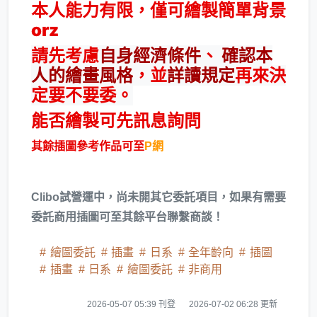
本人能力有限，僅可繪製簡單背景
orz
請先考慮
自身經濟條件
、
確認本
人的繪畫風格
，並
詳讀規定
再來決
定要不要委。
能否繪製可先訊息詢問
其餘插圖參考作品可至
P網
Clibo試營運中，尚未開其它委託項目，如果有需要
委託商用插圖可至其餘平台聯繫商談！
繪圖委託
插畫
日系
全年齡向
插圖
插畫
日系
繪圖委託
非商用
2026-05-07 05:39 刊登
2026-07-02 06:28 更新