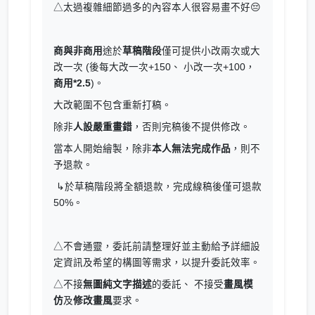
△太過複雜細節過多的內容本人很容易畫不好😔
商與非商用
途於
草稿階段
僅可提供小改兩次或大
改一次 (後每大改一次+150、 小改一次+100，
商用*2.5
)。
大改範圍不包含重新打稿。
除非
人設嚴重畫錯
，否則完稿後不提供修改。
當本人開始繪製，除非
本人無法完成作品
，則不
予退款。
↳於草稿階段將全額退款，完成線稿後僅可退款
50%。
△不會通靈，委託前請整理好並主動給予詳細設
定資訊及希望的構圖等需求，以提升委託效率。
△不接
無圖純文字描述
的委託、 不接受
畫風模
仿
及
修改畫風
要求。