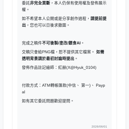
委託
非完全買斷
，本人仍保有使用權及發佈展示
權。
如不希望本人公開或是分享創作過程，
請提前提
出
，您也可以日後求撤圖。
完成之稿件
不可後製/塗改/餵食AI
。
交稿只會給PNG檔，恕不提供其它檔案。
如需
透明背景請於最初討論時提出
。
發佈作品註記繪師：紅赫(X@Hyuk_0104)
付款方式：ATM轉帳匯款(中信、 第一)、 Payp
al
如有其它委託問題歡迎提問。
2026/06/01