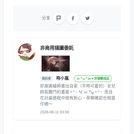
分享
非商用插圖委託
時小嵐
委託者
(n╹ω╹)η ♥ 好喜歡成品
好謝謝繪師畫出自家（平時可愛的）女兒
帥氣戰鬥的畫面✧*。٩(ˊωˋ*)و✧*。 而且
在討論過程中很有耐心，草稿確認也相當
仔細～
2026-06-11 03:08