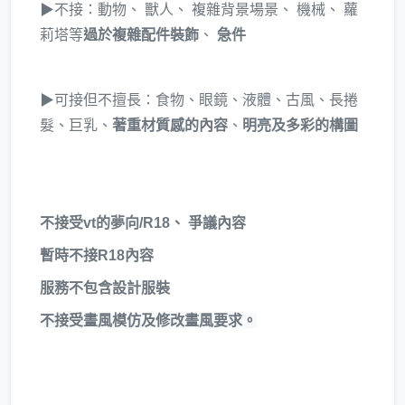
▶不接：動物、 獸人、 複雜背景場景、 機械、 蘿
莉塔等
過於複雜配件裝飾
、
急件
▶可接但不擅長：食物、眼鏡、液體、古風、長捲
髮、巨乳、
著重材質感的內容
、
明亮及多彩的構圖
不接受vt的夢向/R18、 爭議內容
暫時不接R18內容
服務不包含設計服裝
不接受畫風模仿及修改畫風要求。