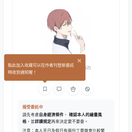
×
紅赫 (Hyuk)
點此加入收藏可以在作者刊登新委託
(2)
時收到通知喔！
繪圖
L2D 繪圖
接受委託中
請先考慮
自身經濟條件
、
確認本人的繪畫風
格
，並
詳讀規定
再來決定要不要委。
注意：本人平日及假日有兩份工要做會比較繁