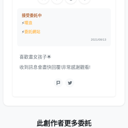
接受委託中
⚡
噗浪
⚡
委託網站
2021/08/13
喜歡畫女孩子🌟
收到訊息會盡快回覆!非常感謝觀看!
此創作者更多委託