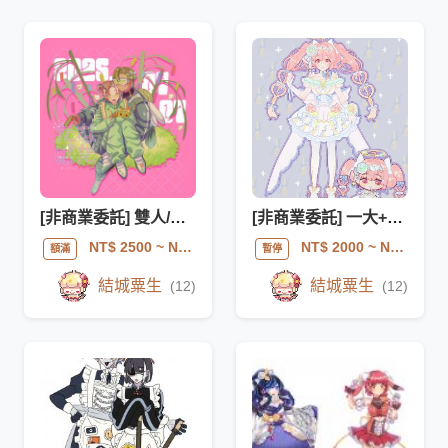
[非商業委託] 雙人/單人互動插圖
[非商業委託] 一大+一Q的滿版服設驚喜包
NT$ 2500
~ NT$ 5000
NT$ 2000
~ NT$ 3000
額滿
暫停
結城粟生
結城粟生
(12)
(12)