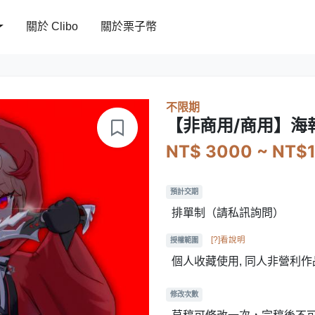
關於 Clibo
關於栗子幣
不限期
【非商用/商用】海
NT$ 3000 ~ NT$
預計交期
排單制（請私訊詢問）
[?]看說明
授權範圍
個人收藏使用, 同人非營利作
修改次數