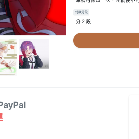
草稿可修改一次，完稿後不
付款分段
分 2 段
yPal
單