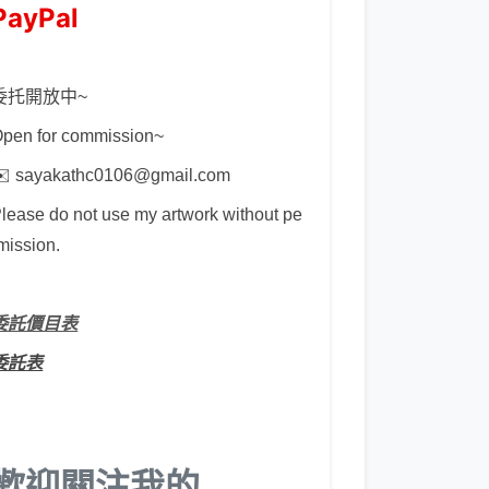
PayPal
委托開放中~
pen for commission~
️ sayakathc0106@gmail.com
lease do not use my artwork without pe
mission.
委託價目表
委託表
歡迎關注我的