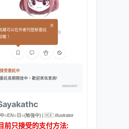
×
sayakathc
收藏可以在作者刊登新委託
(0)
知喔！
繪圖
L2D 繪圖
接受委託中
委託長期開放中，歡迎來信查詢!
2025/10/27
Sayakathc
 中○EN○日○(勉強中) | 🇭🇰 illustrator
目前只接受的支付方法: