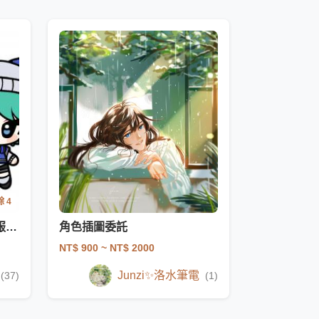
 4
【換裝委託】Q版｜換裝｜服裝設計 ｜委託
角色插圖委託
NT$ 900
~ NT$ 2000
Junzi✨洛水筆電
(37)
(1)