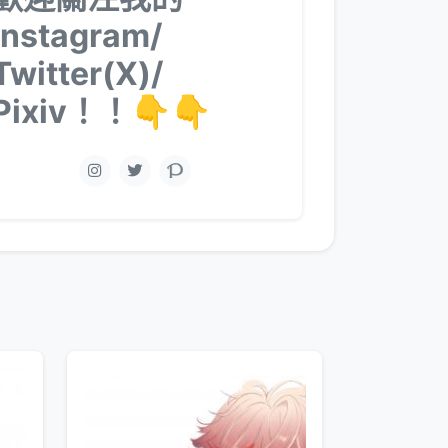
Instagram/
Twitter(X)/
Pixiv！！👇👇