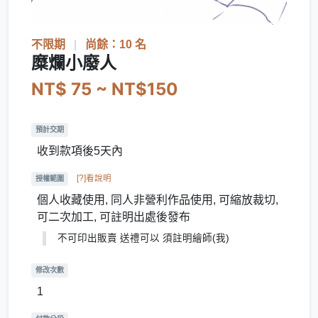
不限期
|
尚餘：10 名
糜爛小廢人
NT$ 75 ~ NT$150
預計交期
收到款項後5天內
[?]看說明
授權範圍
個人收藏使用, 同人非營利作品使用, 可縮放裁切,
可二次加工, 可註明出處後發布
不可印出販賣 送禮可以 須註明繪師(我)
修改次數
1