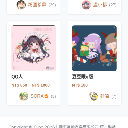
粉圓爹蘇
盧小都
(29)
(27)
QQ人
豆豆眼q版
NT$ 650
~ NT$ 1000
NT$ 180
SORA
鈴噹
(5)
(7)
Copyright © Clibo 2026 | 響雨互動娛樂有限公司 統一編號：