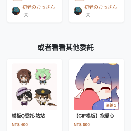
初老のおっさん
初老のおっさん
(0)
(0)
或者看看其他委託
尚餘 1
模板Q委託-站站
【GIF模板】抱愛心
NT$ 400
NT$ 600