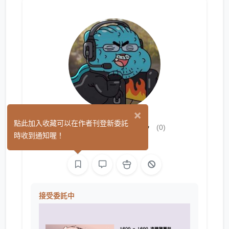
×
初老のおっさん
點此加入收藏可以在作者刊登新委託
(0)
時收到通知喔！
繪圖
接受委託中