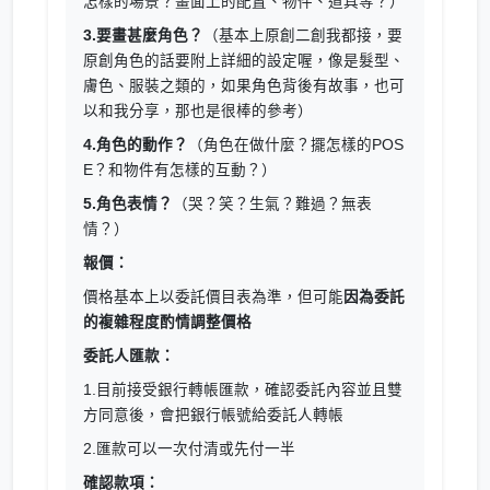
怎樣的場景？畫面上的配置、物件、道具等？）
3.要畫甚麼角色？
（基本上原創二創我都接，要
原創角色的話要附上詳細的設定喔，像是髮型、
膚色、服裝之類的，如果角色背後有故事，也可
以和我分享，那也是很棒的參考）
4.角色的動作？
（角色在做什麼？擺怎樣的POS
E？和物件有怎樣的互動？）
5.角色表情？
（哭？笑？生氣？難過？無表
情？）
報價：
價格基本上以委託價目表為準，但可能
因為委託
的複雜程度酌情調整價格
委託人匯款：
1.目前接受銀行轉帳匯款，確認委託內容並且雙
方同意後，會把銀行帳號給委託人轉帳
2.匯款可以一次付清或先付一半
確認款項：