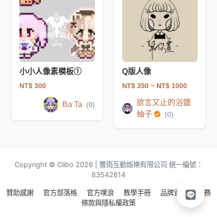
小小人像素模板①
Q版人像
NT$ 300
NT$ 350
~ NT$ 1000
欲言又止的浴鹽
Ba Ta
(0)
柚子
(0)
Copyright © Clibo 2026 | 響雨互動娛樂有限公司 統一編號：
83542614
贊助感謝
官方部落格
官方噗浪
教學手冊
品牌資源
服務
條款與隱私權政策