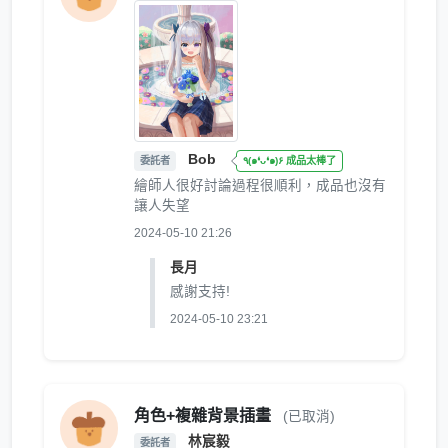
Bob
委託者
٩(๑❛ᴗ❛๑)۶ 成品太棒了
繪師人很好討論過程很順利，成品也沒有
讓人失望
2024-05-10 21:26
長月
感謝支持!
2024-05-10 23:21
角色+複雜背景插畫
(已取消)
林宸毅
委託者