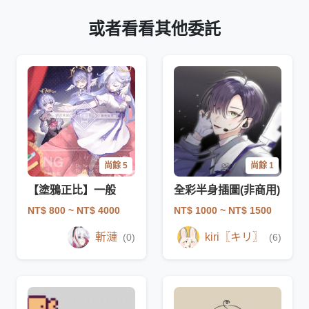
或者看看其他委託
尚餘 5
尚餘 1
【塗鴉正比】一般
全彩半身插圖(非商用)
NT$ 800
~ NT$ 4000
NT$ 1000
~ NT$ 1500
斬漣
kiri〖キリ〗
(0)
(6)