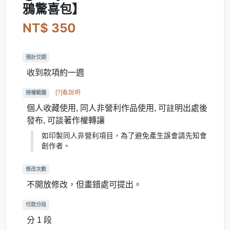
鴉驚喜包】
NT$ 350
預計交期
收到款項約一週
[?]看說明
授權範圍
個人收藏使用, 同人非營利作品使用, 可註明出處後
發布, 可談著作權轉讓
如印製同人非營利項目，為了避免產生誤會請先知會
創作者。
修改次數
不開放修改，但畫錯處可提出。
付款分段
分 1 段