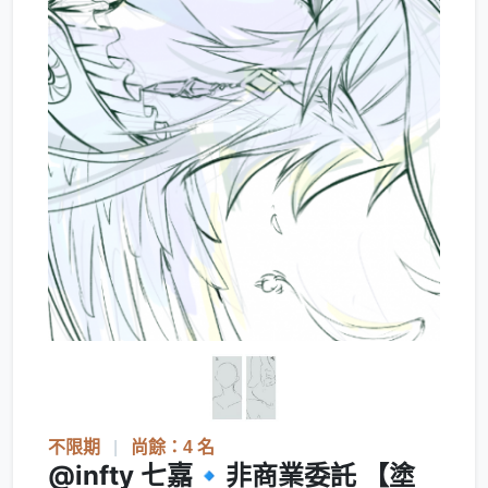
不限期
|
尚餘：4 名
@infty 七嘉🔹非商業委託 【塗