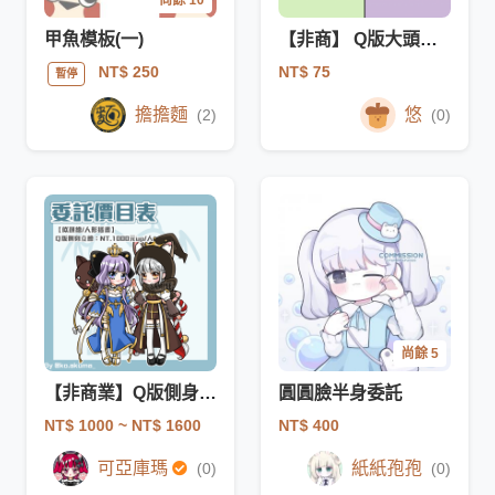
尚餘 10
甲魚模板(一)
【非商】 Q版大頭驚喜包
NT$ 75
NT$ 250
暫停
擔擔麵
悠
(2)
(0)
尚餘 5
【非商業】Q版側身立繪
圓圓臉半身委託
NT$ 1000
~ NT$ 1600
NT$ 400
可亞庫瑪
紙紙孢孢
(0)
(0)