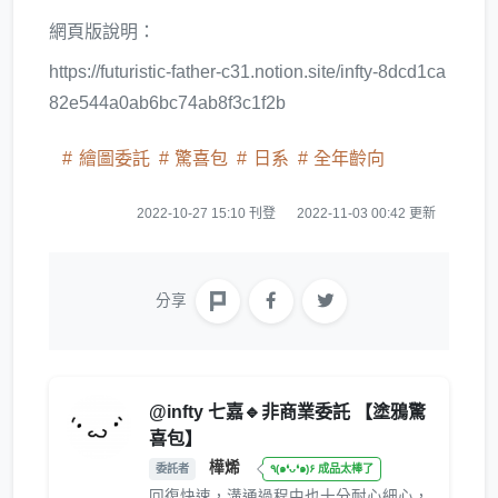
網頁版說明：
https://futuristic-father-c31.notion.site/infty-8dcd1ca
82e544a0ab6bc74ab8f3c1f2b
繪圖委託
驚喜包
日系
全年齡向
2022-10-27 15:10 刊登
2022-11-03 00:42 更新
分享
@infty 七嘉🔹非商業委託 【塗鴉驚
喜包】
樺烯
委託者
٩(๑❛ᴗ❛๑)۶ 成品太棒了
回復快速，溝通過程中也十分耐心細心，