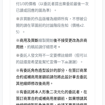
付1/3的價格（以委託者提出棄委前最後一次
已讀或回應的圖為準）。
※
非買斷的作品版權為繪師所有，不想被公
開的請在草圖前的討論階段告知（價格x2.
5）。
※商用及買斷
繪製開始
後不接受更改為非商
用途
，約稿前請仔細思考
。
※
委託人發文時不一定要標註繪師（但可以
的話還是希望能幫忙宣傳一下🙏謝謝）。
※有委託角色造型設計的部分，在簽訂商業
合約或補商用差額前請勿將此設計拿去委託
其他繪師修改後商用。
​※有委託將本人形象二次元化的委託者，在
簽訂商業合約或補商用差額前，如果想請其