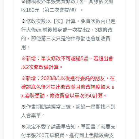
※
除模板外單張免費修改1次，其餘依次加
收180元（第二次會提醒）。
※
修改次數以【次】計算，免費次數內已進
行大修ex.前後轉身或一次提出2、3處修改
的，即使第三次只是物件移動也會加收費
用。
※新增：單次修改不可超過5處，若超出會
以2次修改做計算。
※新增：2023/8/1以後進行委託的朋友，在
確認底色後才提出修改並且修改幅度較大 e
x.姿勢更動，修改費會以單次350計算。
※
作畫期間請經常上線，超過一星期找不到
人會棄單。
※
決定不委了請盡早告知，草圖畫了就要支
付單張200元草稿費。進行到上色階段需支