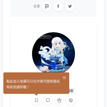
分享
×
殘光
點此加入收藏可以在作者刊登新委託
(32)
時收到通知喔！
平面設計
繪圖
L2D 繪圖