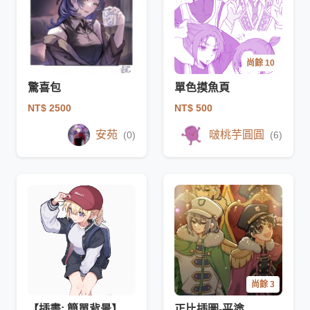
尚餘 10
驚喜包
單色摸魚頁
NT$ 2500
NT$ 500
安苑
啵桃芋圓圓
(0)
(6)
尚餘 3
【插畫: 簡單背景】
正比插圖-平塗