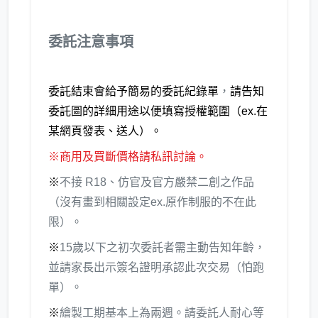
委託注意事項
委託結束會給予簡易的委託紀錄單
，
請告知
委託圖的詳細用途以便填寫授權範圍（ex.在
某網頁發表、送人）。
※商用及買斷價格請私訊討論。
※
不接 R18、仿官及官方嚴禁二創之作品
（沒有畫到相關設定ex.原作制服的不在此
限）。
※
15歲以下之初次委託者需主動告知年齡，
並請家長出示簽名證明承認此次交易（怕跑
單）。
※
繪製工期基本上為兩週。請委託人耐心等