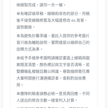
候繪製完成，請勿一天一催。
※
有確認過草稿、線稿和底色的部分，完稿
後不接受線稿修整及大幅度修改 ex.背景、
姿勢撤換。
※
為避免抄襲爭議，委託人提供的參考圖片
皆只做為輔助說明，實際還是以繪師自己的
詮釋方式為準。
※
給予手繪參考圖時請確認畫面上線稿與圖
案簡潔清楚、顏色標記與文字是否清晰，若
整體雜亂模糊且難以辨識，導致繪師需花費
大量時間進行溝通確認者，會斟酌加收費
用。
※
團隊約稿者請務必統一意見再回應，不同
人提出的修改次數一樣會列入計算。