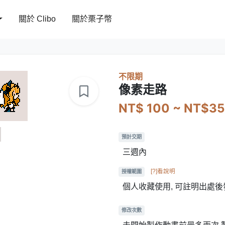
關於 Clibo
關於栗子幣
不限期
像素走路
NT$ 100 ~ NT$3
預計交期
三週內
[?]看說明
授權範圍
個人收藏使用, 可註明出處後
修改次數