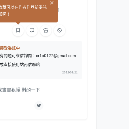
×
리바이어던
收藏可以在作者刊登新委託
(0)
知喔！
繪圖
接受委託中
有問題可來信詢問：cr1o0127@gmail.com
或直接使用站內信聯絡
2022/08/21
我畫畫狠慢 斟酌一下