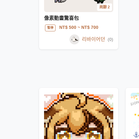
尚餘 2
像素動畫驚喜包
NT$ 500
~ NT$ 700
暫停
리바이어던
(0)