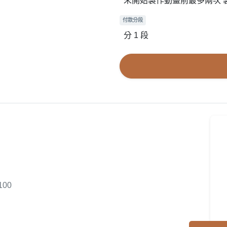
未開始製作動畫前最多兩次 
付款分段
分 1 段
00