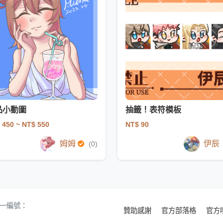
品小動圖
抽籤！表符模板
 450
~ NT$ 550
NT$ 90
姆姆
伊辰
(0)
 統一編號：
贊助感謝
官方部落格
官方