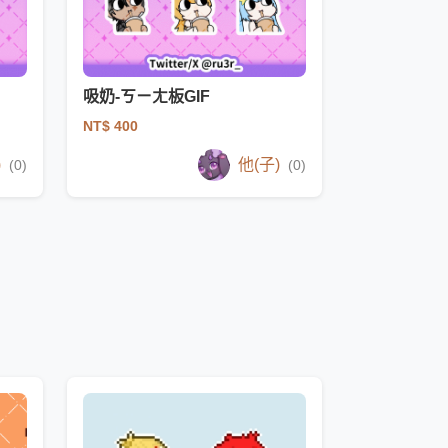
吸奶-ㄎㄧㄤ板GIF
NT$ 400
)
他(子)
(0)
(0)