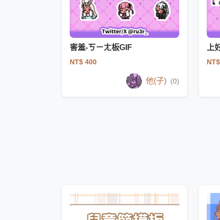
害羞-ㄎㄧㄤ板GIF
上好
NT$ 400
NT$
他(子)
(0)