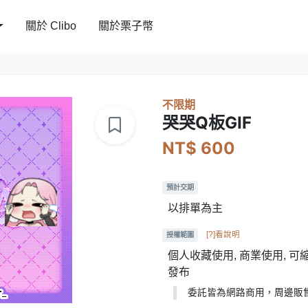
關於 Clibo
關於栗子幣
不限期
哭哭Q板GIF
NT$ 600
預計交期
以排單為主
[?]看說明
授權範圍
個人收藏使用, 商業使用, 可
發布
委託皆為網路商用，周邊販