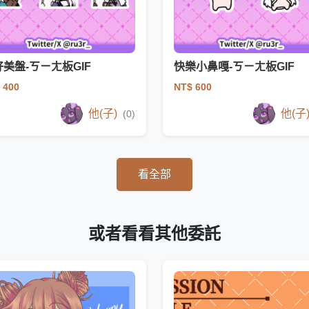
美盤-ㄎㄧㄤ板GIF
快樂小鼻嘎-ㄎㄧㄤ板GIF
 400
NT$ 600
他(子)
他(子
(0)
看全部
或者看看其他委託