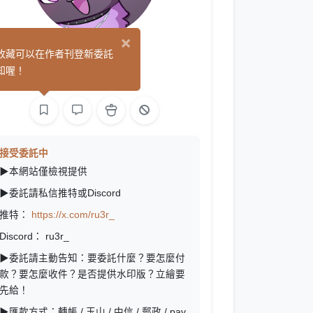
×
他(子)
收藏可以在作者刊登新委託
(0)
知喔！
繪圖
L2D 繪圖
接受委託中
▶本網站僅檢視提供
▶委託請私信推特或Discord
推特：
https://x.com/ru3r_
Discord： ru3r_
▶委託請主動告知：要委託什麼？要怎麼付
款？要怎麼收件？
是否提供水印版？
立繪要
先給！
▶匯款方式：轉帳 / 玉山 / 中信 / 郵政 / pay