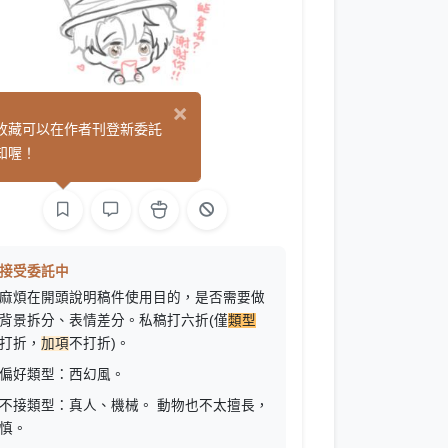
×
三鱼禾草
收藏可以在作者刊登新委託
(0)
知喔！
繪圖
接受委託中
麻煩在開頭說明稿件使用目的，是否需要做
背景拆分、表情差分。私稿打六折(僅
類型
打折，
加項
不打折)。
偏好類型：西幻風。
不接類型：真人、機械。 動物也不太擅長，
慎。