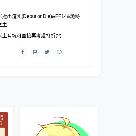
沉迷出道死(Debut or Die)&FF14&詭秘
之主
以上有坑可直接再考慮打折(?)