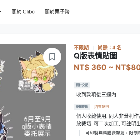
關於 Clibo
關於栗子幣
不限期
|
尚餘：4 名
Q版表情貼圖
NT$ 360 ~ NT$8
預計交期
收到款項後三週內
[?]看說明
授權範圍
個人收藏使用, 同人非營利作品
放裁切, 可二次加工, 可註明
可印製無料贈送親友，限制