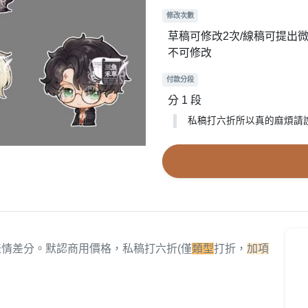
修改次數
草稿可修改2次/線稿可提出微
不可修改
付款分段
分 1 段
私稿打六折所以真的麻煩請說
情差分。默認商用價格，私稿打六折(僅
類型
打折，
加項