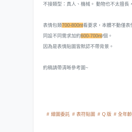
不接類型：真人、機械。 動物也不太擅長
表情包類
700-800nt
看要求，本體不動僅表
同設不同需求加約
600-700nt
/個。
因為是表情貼圖皆默認不帶背景。
約稿請帶清晰參考圖~
繪圖委託
表符貼圖
Q 版
全年