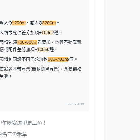
單人Q
1200nt
、雙人Q
2200nt
。
表情或配件差分加項+
150nt
/種。
表情包類
700-800nt
看要求，本體不動僅表
情或配件差分加項+
100nt
/種。
表情包同設不同需求加約
600-700nt
/個。
皆默認不帶背景(最多簡單背景)，背景價格
另算。
2022/11/16
早午晚安这里是三鱼！
筆名三鱼禾草