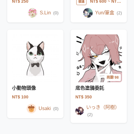
NT$ 250
NT$ 600
~ NT$ 1800
額滿
S.Lin
Yun/筆盒
(0)
(2)
尚餘 98
小動物頭像
底色塗鴉委託
NT$ 100
NT$ 350
いっき（阿樹）
Usaki
(0)
(2)