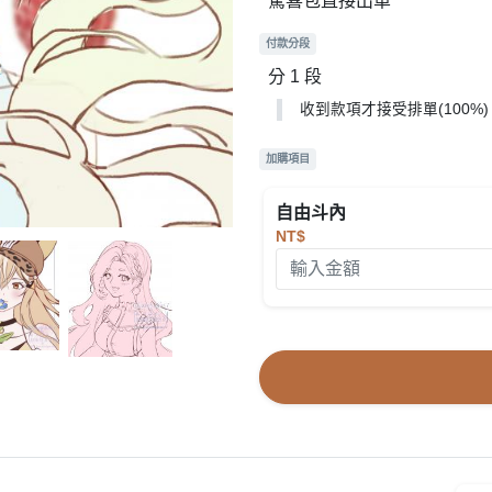
驚喜包直接出單
付款分段
分 1 段
收到款項才接受排單(100%
加購項目
自由斗內
NT$