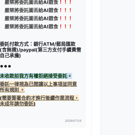
嚴禁將委託圖丟給AI餵食
！！！
嚴禁將委託圖丟給AI餵食
！！！
嚴禁將委託圖丟給AI餵食
！！！
嚴禁將委託圖丟給AI餵食
！！！
委託付款方式：銀行ATM/郵局匯款
(含無摺)/paypal(第三方支付手續費需
自己承擔)
•••
未收款前我方有權拒絕接受委託。
委託一律視為已閱讀以上事項並同意
所有規則 。
(需要簽署合約才進行後續作業流程，
未成年請勿委託)
2026/07/18