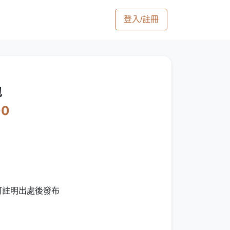
登入/註冊
包
00
 可註明出處後發布