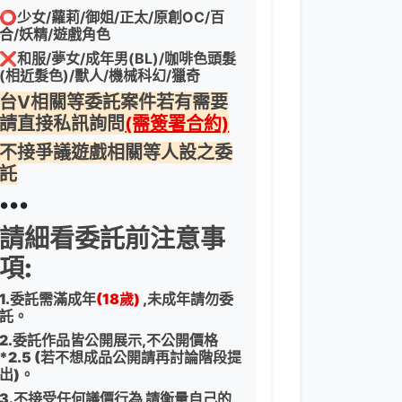
⭕
少女/蘿莉/御姐/正太/原創OC/百
合/妖精/遊戲角色
❌
和服/夢女/成年男(BL)/咖啡色頭髮
(相近髮色)/獸人/機械科幻/獵奇
台V相關等委託案件若有需要
請直接私訊詢問
(需簽署合約)
不接爭議遊戲相關等人設之委
託
•••
請細看委託前注意事
項:
1.委託需滿成年
(18歲)
,未成年請勿委
託。
2.委託作品皆公開展示,不公開價格
*2.5 (若不想成品公開請再討論階段提
出)。
3.不接受任何議價行為 請衡量自己的