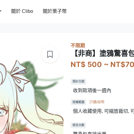
關於 Clibo
關於栗子幣
不限期
【非商】塗鴉驚喜
NT$ 500 ~ NT$7
預計交期
收到款項後一週內
[?]看說明
授權範圍
個人收藏使用, 可縮放裁切,
修改次數