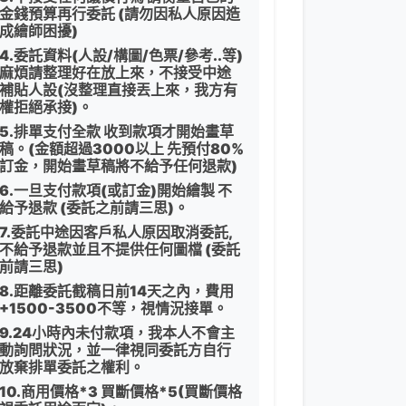
金錢預算再行委託 (請勿因私人原因造
成繪師困擾)
4.委託資料(人設/構圖/色票/參考..等)
麻煩請整理好在放上來，不接受中途
補貼人設(沒整理直接丟上來，我方有
權拒絕承接)。
5.排單支付全款 收到款項才開始畫草
稿。(金額超過3000以上 先預付80%
訂金，開始畫草稿將不給予任何退款)
6.一旦支付款項(或訂金)開始繪製 不
給予退款 (委託之前請三思)。
7.委託中途因客戶私人原因取消委託,
不給予退款並且不提供任何圖檔 (委託
前請三思)
8.距離委託截稿日前14天之內，費用
+1500-3500不等，視情況接單。
9.24小時內未付款項，我本人不會主
動詢問狀況，並一律視同委託方自行
放棄排單委託之權利。
10.商用價格*3 買斷價格*5(買斷價格