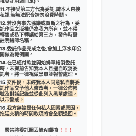
視委託用途而定)。
11.不接受第三方代為委託,請本人直接
私訊 若無法配合請勿浪費時間。
12.若沒有事先協議或買斷之行為，委
託作品之版權仍為我方所有，並不得
轉售或私下轉讓給第三方，發佈時需
註明繪師名稱。
13.委託作品完成之後,會加上浮水印公
開做為範例圖。
14.在已經付款並開始排單繪製委託
時，未提前告知我本人且擅自取消委
託者，將一律視做黑單並報警處理 。
15
.
交件後，未經我本人同意私自將委
託作品交予他人修改者，一律公佈帳
號及對話紀錄並從此列入黑單處理，
以示警戒。
16.
我方無論是任何私人因素或原因，
拖延交稿的時間款項將會全額退回。
嚴禁將委託圖丟給AI餵食
！！！