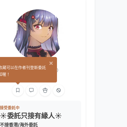
×
瀞云Carol
收藏可以在作者刊登新委託
(0)
知喔！
繪圖
L2D 繪圖
接受委託中
☀委託只接有緣人☀
不接香港/海外委託