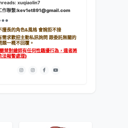
hreads:
xuqiaolin7
工作聯繫:kev1et891@gmail.com
•••
不擅長的角色&風格 會婉拒不接
有需求歡迎主動私訊詢問 跟委託無關的
問題一概不回覆。
(嚴禁對繪師有任何性騷擾行為，違者將
依法報警處理)