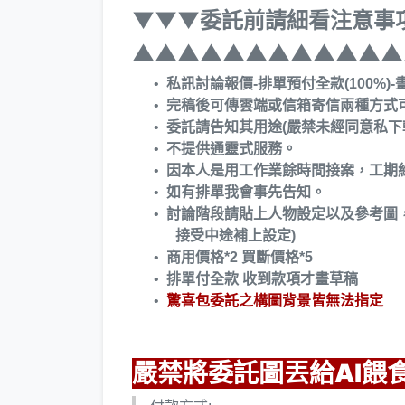
▼▼▼委託前請細看注意事
▲▲▲▲▲▲▲▲▲▲▲▲
私訊討論報價-排單預付全款(100%)
完稿後可傳雲端或信箱寄信兩種方式
委託請告知其用途(嚴禁未經同意私下轉
不提供通靈式服務。
因本人是用工作業餘時間接案，工期
如有排單我會事先告知。
討論階段請貼上人物設定以及參考圖，
接受中途補上設定)
商用價格*2 買斷價格*5
排單付全款 收到款項才畫草稿
驚喜包委託之構圖背景皆無法指定
嚴禁將委託圖丟給AI餵