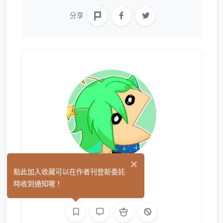
分享
×
StarN
點此加入收藏可以在作者刊登新委託
(2)
時收到通知喔！
繪圖