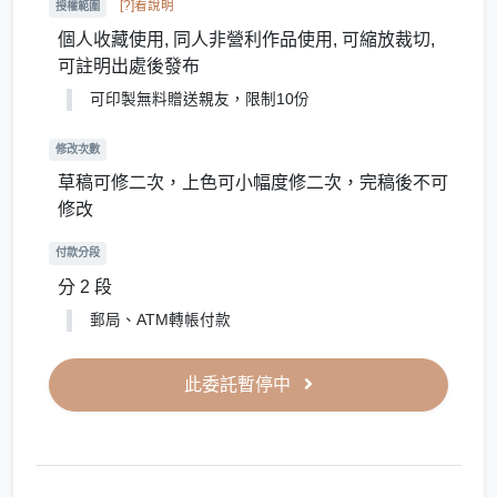
[?]看說明
授權範圍
個人收藏使用, 同人非營利作品使用, 可縮放裁切,
可註明出處後發布
可印製無料贈送親友，限制10份
修改次數
草稿可修二次，上色可小幅度修二次，完稿後不可
修改
付款分段
分 2 段
郵局、ATM轉帳付款
此委託暫停中