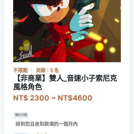
不限期
|
尚餘：5 名
【非商業】雙人_音速小子索尼克
風格角色
NT$ 2300 ~ NT$4600
預計交期
排到您且收到款項的一個月內