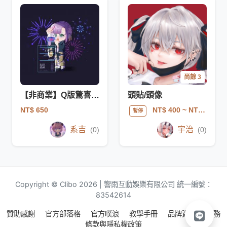
尚餘 3
【非商業】Q版驚喜包委託
頭貼/頭像
NT$ 650
NT$ 400
~ NT$ 600
暫停
系吉
宇治
(0)
(0)
Copyright © Clibo 2026 | 響雨互動娛樂有限公司 統一編號：
83542614
贊助感謝
官方部落格
官方噗浪
教學手冊
品牌資源
服務
條款與隱私權政策