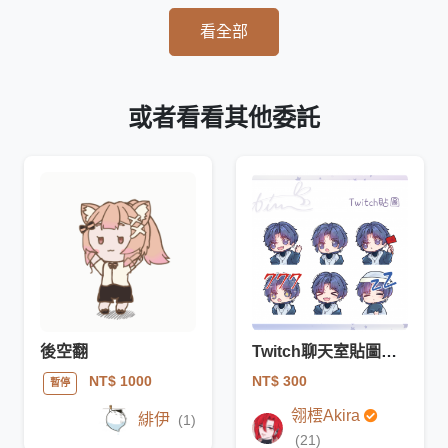
看全部
或者看看其他委託
後空翻
Twitch聊天室貼圖【靜態】
NT$ 300
NT$ 1000
暫停
翎橒Akira
緋伊
(1)
(21)