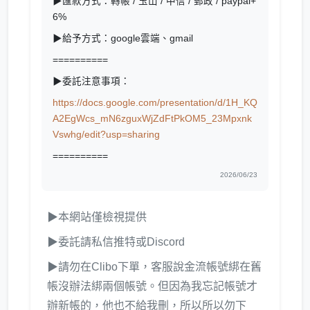
▶匯款方式：轉帳 / 玉山 / 中信 / 郵政 / paypal+
6%
▶給予方式：google雲端、gmail
==========
▶委託注意事項：
https://docs.google.com/presentation/d/1H_KQ
A2EgWcs_mN6zguxWjZdFtPkOM5_23Mpxnk
Vswhg/edit?usp=sharing
==========
2026/06/23
▶本網站僅檢視提供
▶委託請私信推特或Discord
▶請勿在Clibo下單，客服說金流帳號綁在舊
帳沒辦法綁兩個帳號。但因為我忘記帳號才
辦新帳的，他也不給我刪，所以所以勿下