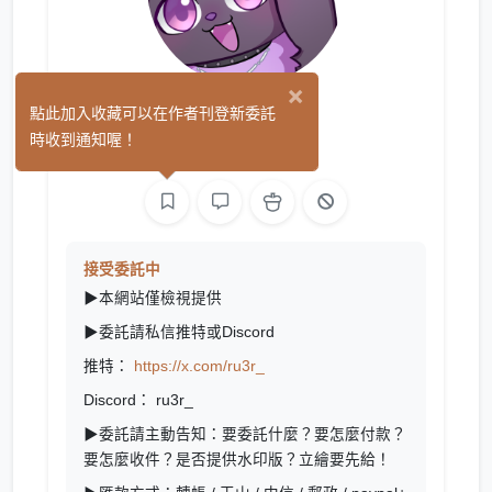
×
他(子)
點此加入收藏可以在作者刊登新委託
(0)
時收到通知喔！
繪圖
L2D 繪圖
接受委託中
▶本網站僅檢視提供
▶委託請私信推特或Discord
推特：
https://x.com/ru3r_
Discord： ru3r_
▶委託請主動告知：要委託什麼？要怎麼付款？
要怎麼收件？
是否提供水印版？
立繪要先給！