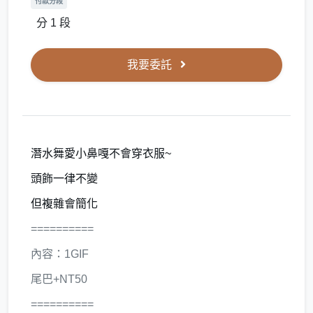
付款分段
分 1 段
我要委託
潛水舞愛小鼻嘎不會穿衣服~
頭飾一律不變
但複雜會簡化
==========
內容：1GIF
尾巴+NT50
==========