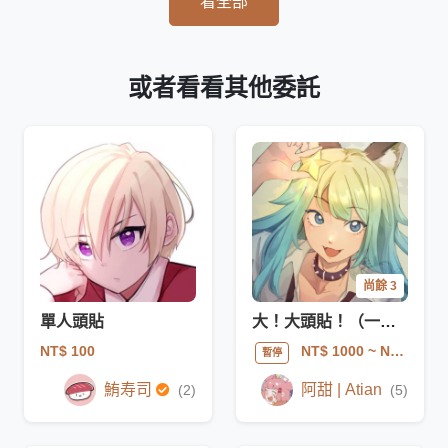
看全部
或者看看其他委託
尚餘 3
單人頭貼
大！大頭貼！（一般）
NT$ 100
NT$ 1000
~ NT$ 1500
暫停
鮪寿司
阿甜 | Atian
(2)
(5)