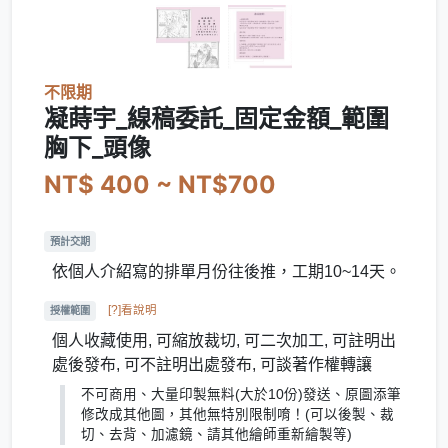
不限期
凝蒔宇_線稿委託_固定金額_範圍
胸下_頭像
NT$ 400 ~ NT$700
預計交期
依個人介紹寫的排單月份往後推，工期10~14天。
[?]看說明
授權範圍
個人收藏使用, 可縮放裁切, 可二次加工, 可註明出
處後發布, 可不註明出處發布, 可談著作權轉讓
不可商用、大量印製無料(大於10份)發送、原圖添筆
修改成其他圖，其他無特別限制唷！(可以後製、裁
切、去背、加濾鏡、請其他繪師重新繪製等)