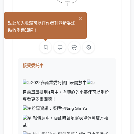
×
凝蒔宇
點此加入收藏可以在作者刊登新委託
(0)
時收到通知喔！
繪圖
接受委託中
2022非商業委託價目表開放中
目前單單排到4月中，有興趣的小夥伴可以到粉
專看更多圖圖唷！
粉專資訊：
凝蒔宇Ning Shi Yu
報價透明，委託時會填寫表單保障雙方權
益！