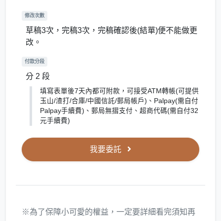
修改次數
草稿3次，完稿3次，完稿確認後(結單)便不能做更
改。
付款分段
分 2 段
填寫表單後7天內都可附款，可接受ATM轉帳(可提供
玉山/渣打/合庫/中國信託/郵局帳戶)、Palpay(需自付
Palpay手續費)、郵局無摺支付、超商代碼(需自付32
元手續費)
我要委託
※為了保障小可愛的權益，一定要詳細看完須知再