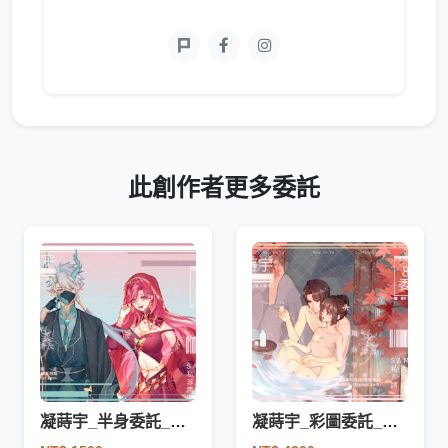
此創作者更多委託
凝蒔宇_半身委託_固定金額_範圍及腰
凝蒔宇_彩圖委託_固定金額_範圍不限_畫面人數1-2人