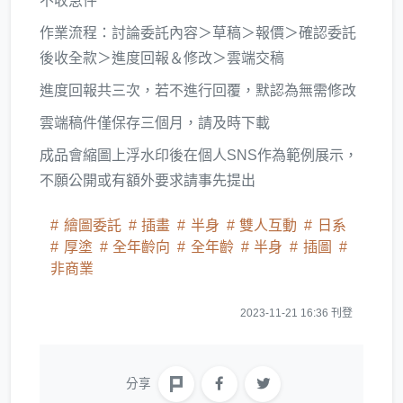
不收急件
作業流程：討論委託內容＞草稿＞報價＞確認委託
後收全款＞進度回報＆修改＞雲端交稿
進度回報共三次，若不進行回覆，默認為無需修改
雲端稿件僅保存三個月，請及時下載
成品會縮圖上浮水印後在個人SNS作為範例展示，
不願公開或有額外要求請事先提出
繪圖委託
插畫
半身
雙人互動
日系
厚塗
全年齡向
全年齡
半身
插圖
非商業
2023-11-21 16:36 刊登
分享