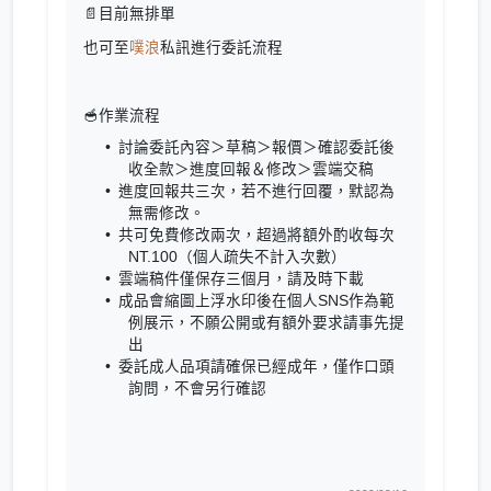
📄目前無排單
也可至
噗浪
私訊進行委託流程
🥣作業流程
討論委託內容＞草稿＞報價＞確認委託後
收全款＞進度回報＆修改＞雲端交稿
進度回報共三次，若不進行回覆，默認為
無需修改。
共可免費修改兩次，超過將額外酌收每次
NT.100（個人疏失不計入次數）
雲端稿件僅保存三個月，請及時下載
成品會縮圖上浮水印後在個人SNS作為範
例展示，不願公開或有額外要求請事先提
出
委託成人品項請確保已經成年，僅作口頭
詢問，不會另行確認