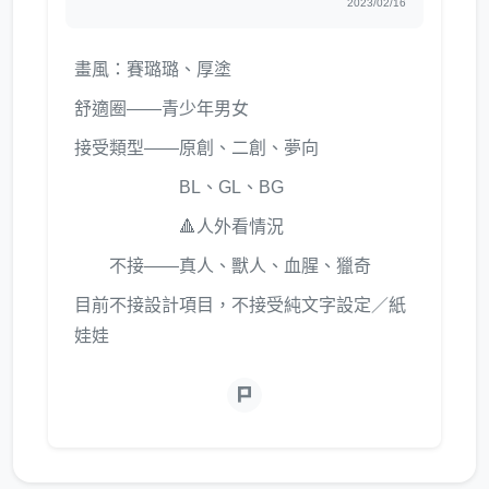
2023/02/16
畫風：賽璐璐、厚塗
舒適圈——青少年男女
接受類型——原創、二創、夢向
BL、GL、BG
🔺人外看情況
不接——真人、獸人、血腥、獵奇
目前不接設計項目，不接受純文字設定／紙
娃娃