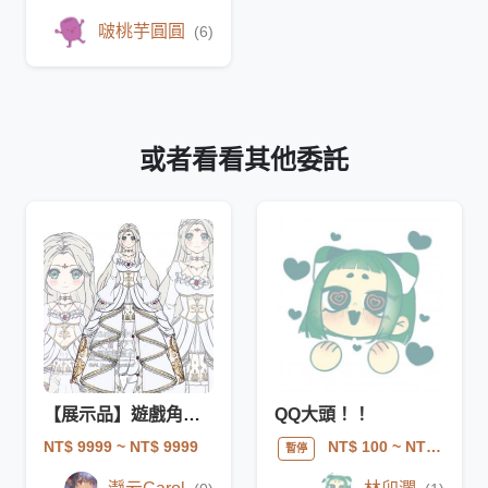
啵桃芋圓圓
(6)
或者看看其他委託
【展示品】遊戲角色設計🌹非賣品🌹
QQ大頭！！
NT$ 9999
~ NT$ 9999
NT$ 100
~ NT$ 150
暫停