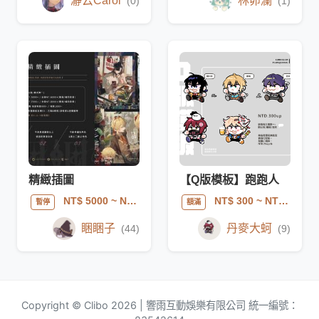
瀞云Carol
林卯瀾
(0)
(1)
精緻插圖
【Q版模板】跑跑人
NT$ 5000
~ NT$ 30000
NT$ 300
~ NT$ 500
暫停
額滿
睏睏子
丹麥大蚵
(44)
(9)
Copyright © Clibo 2026 | 響雨互動娛樂有限公司 統一編號：