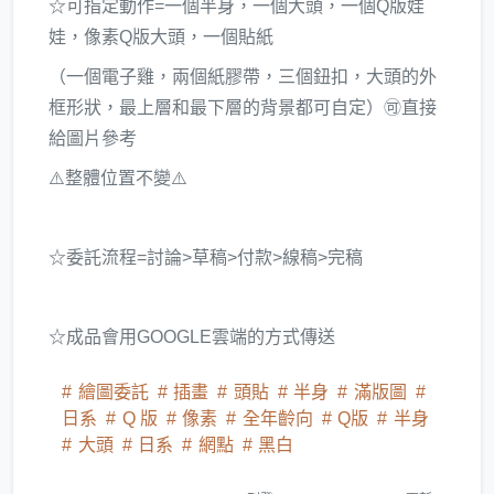
☆可指定動作=一個半身，一個大頭，一個Q版娃
娃，像素Q版大頭，一個貼紙
（一個電子雞，兩個紙膠帶，三個鈕扣，大頭的外
框形狀，最上層和最下層的背景都可自定）🉑直接
給圖片參考
⚠️整體位置不變⚠️
☆委託流程=討論>草稿>付款>線稿>完稿
☆成品會用GOOGLE雲端的方式傳送
繪圖委託
插畫
頭貼
半身
滿版圖
日系
Q 版
像素
全年齡向
Q版
半身
大頭
日系
網點
黑白