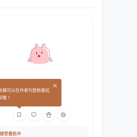
×
兔兔
收藏可以在作者刊登新委託
(0)
知喔！
平面設計
繪圖
接受委託中