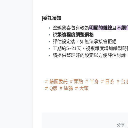
|委託須知
塗鴉驚喜包有較為
明顯的雜線
且
不細
視
繁複程度調整價格
評估設定後，如無法承接會拒絕
工期約5~21天，視複雜度增加繪製
請提供整理好的設定以方便評估討論
繪圖委託
頭貼
半身
日系
台
Q版
塗鴉
大頭
分享