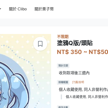
關於 Clibo
關於栗子幣
不限期
塗鴉Q版/頭貼
NT$ 350 ~ NT$5
預計交期
收到款項後三週內
[?]看說明
授權範圍
個人收藏使用, 同人非營利作
個人收藏使用, 同人非營利作
修改次數