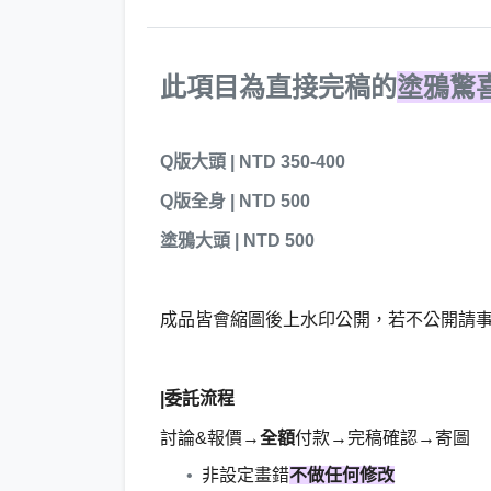
此項目為直接完稿的
塗鴉驚
Q版大頭 | NTD 350-400
Q版全身 | NTD 500
塗鴉大頭 | NTD 500
成品皆會縮圖後上水印公開，若不公開請
|委託流程
討論&報價→
全額
付款→完稿確認→寄圖
非設定畫錯
不做任何修改