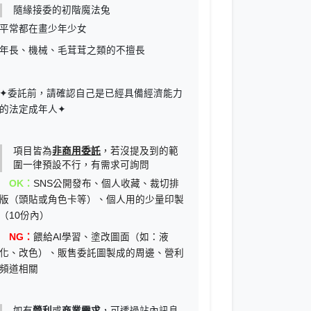
隨緣接委的初階魔法兔
平常都在畫少年少女
年長、機械、毛茸茸之類的不擅長
✦委託前，請確認自己是已經具備經濟能力
的法定成年人✦
項目皆為
非商用委託
，若沒提及到的範
圍一律預設不行，有需求可詢問
OK：
SNS公開發布、個人收藏、裁切排
版（頭貼或角色卡等）、個人用的少量印製
（10份內）
NG：
餵給AI學習、塗改圖面（如：液
化、改色）、販售委託圖製成的周邊、營利
頻道相關
如有
營利
或
商業需求
，可透過站內訊息