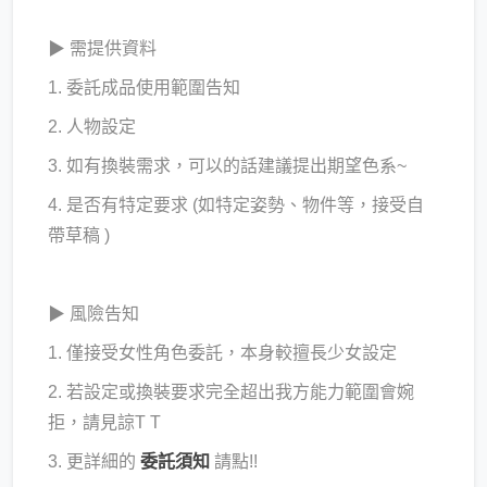
▶ 需提供資料
1. 委託成品使用範圍告知
2. 人物設定
3. 如有換裝需求，可以的話建議提出期望色系~
4. 是否有特定要求 (如特定姿勢、物件等，接受自
帶草稿 )
▶ 風險告知
1. 僅接受女性角色委託，本身較擅長少女設定
2. 若設定或換裝要求完全超出我方能力範圍會婉
拒，請見諒T T
3. 更詳細的
委託須知
請點!!