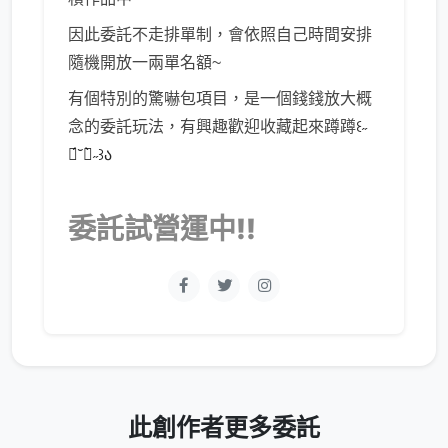
因此委託不走排單制，會依照自己時間安排
隨機開放一兩單名額~
有個特別的驚嚇包項目，是一個錢錢放大概
念的委託玩法，有興趣歡迎收藏起來蹲蹲
꒰˶
ฅ́˘ฅ̀˶꒱ა
委託試營運中!!
此創作者更多委託