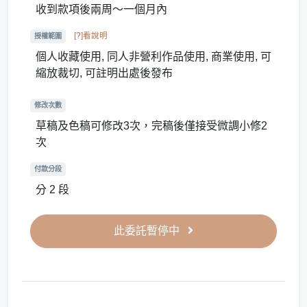
收到款項後兩周～一個月內
[?]看說明
授權範圍
個人收藏使用, 同人非營利作品使用, 商業使用, 可
縮放裁切, 可註明出處後發布
修改次數
草稿及色稿可修改3次，完稿後僅接受微調小修2
次
付款分段
分 2 段
此委託暫停中