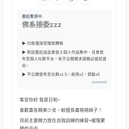
委託暫停中
佛系接委zzz
▶ 付款僅接受匯款轉帳
▶ 默認委託成品會放入個人作品集中，且會發
布至個人社群平台，有不公開需求請務必提前提
出~
▶ 不公開發布至社群x1.5，商用x2，買斷x5
2026/06/05
客官你好 我是日和~
喜歡畫各類美少女，較擅長畫萌萌妹子！
目前主要精力放在自我訓練的練習+緩慢累
積作品中