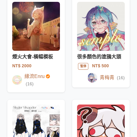
煙火大會-橫幅模板
很多顏色的塗鴉大頭
NT$ 2000
NT$ 500
暫停
縁流Enru
青梅青
(16)
(16)