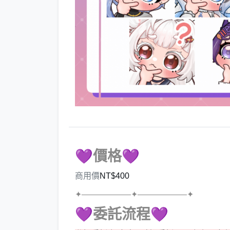
💜價格💜
商用價
NT$400
✦——————✦——————✦
💜委託流程💜