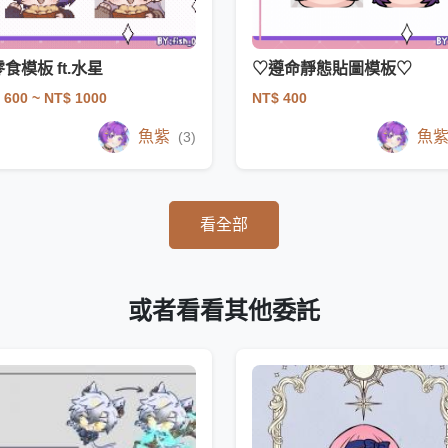
食模板 ft.水星
♡遵命靜態貼圖模板♡
 600
~ NT$ 1000
NT$ 400
魚紫
魚
(3)
看全部
或者看看其他委託