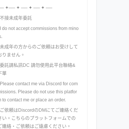
── ✦── ✦ ── ✦ ── ✦ ──
不接未成年委託
I do not accept commissions from mino
s.
▹未成年の方からのご依頼はお受けして
おりません。
▹委託請私訊DC 請勿使用此平台聯絡&
下單
Please contact me via Discord for com
issions. Please do not use this platfor
 to contact me or place an order.
▹ご依頼はDiscordのDMにてご連絡くだ
さい。こちらのプラットフォームでの
ご連絡・ご依頼はご遠慮ください。