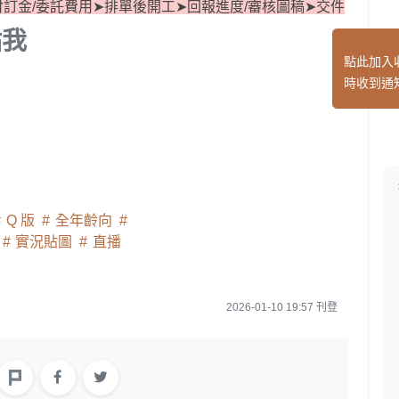
付訂金/委託費用➤排單後開工➤回報進度/審核圖稿➤交件
點我
點此加入
時收到通
Q 版
全年齡向
實況貼圖
直播
2026-01-10 19:57 刊登