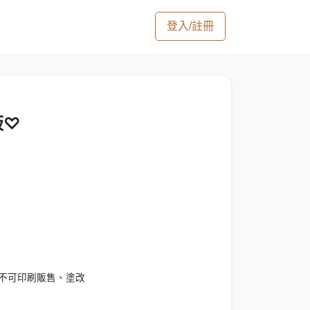
登入/註冊
板♡
✱不可印刷販售、塗改