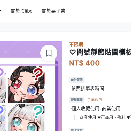
關於 Clibo
關於栗子幣
不限期
♡問號靜態貼圖模
NT$ 400
預計交期
依照排單表時間
[?]看說明
授權範圍
個人收藏使用, 商業使用
商業使用 ✱可商用、盈利 
修改次數