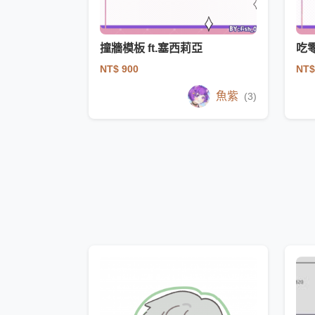
撞牆模板 ft.塞西莉亞
吃零
NT$ 900
NT$
魚紫
(3)