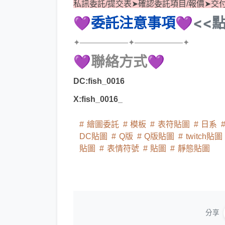
私訊委託/提交表➤確認委託項目/報價➤交
💜委託注意事項💜
<<
✦——————✦——————✦
💜聯絡方式💜
DC:fish_0016
X:fish_0016_
繪圖委託
模板
表符貼圖
日系
DC貼圖
Q版
Q版貼圖
twitch貼圖
貼圖
表情符號
貼圖
靜態貼圖
分享