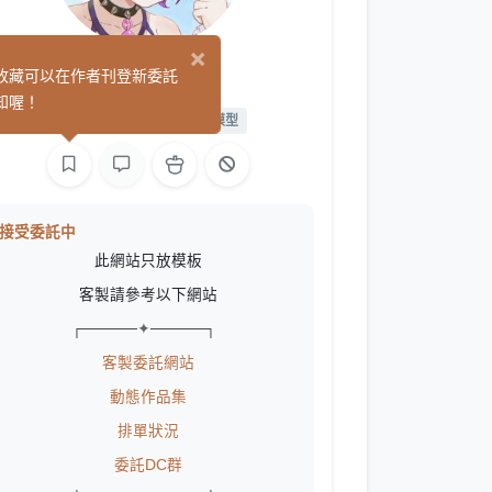
×
魚紫
收藏可以在作者刊登新委託
(3)
知喔！
繪圖
L2D 繪圖
L2D 模型
接受委託中
此網站只放模板
客製請參考以下網站
┌─────
✦
─────┐
客製委託網站
動態作品集
排單狀況
委託DC群