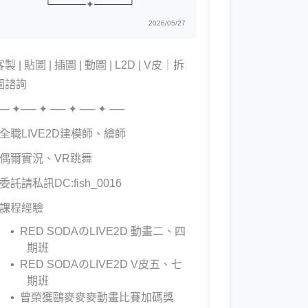
└─────
✦
─────┘
2026/05/27
客製 | 貼圖 | 插圖 | 動圖 | L2D | V皮｜拆
圖諮詢
── ✦── ✦ ── ✦ ── ✦ ──
▹全職LIVE2D建模師、繪師
▹偶爾實況、VR跳舞
▹委託請私訊DC:fish_0016
▹課程經驗
RED SODAのLIVE2D 動畫二、四
期班
RED SODAのLIVE2D V皮五、七
期班
曾榮獲鷗麥麥麥動畫比賽加碼獎