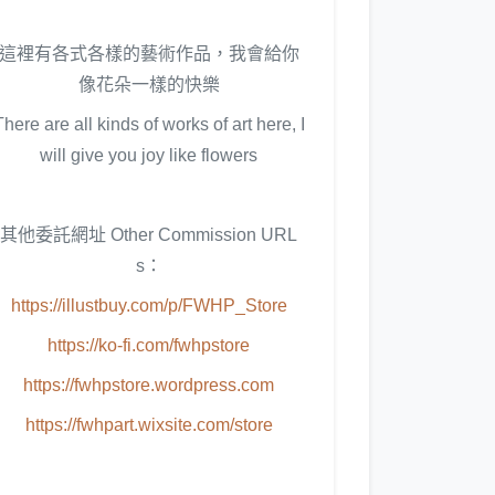
這裡有各式各樣的藝術作品，我會給你
像花朵一樣的快樂
There are all kinds of works of art here, I
will give you joy like flowers
其他委託網址 Other Commission URL
s：
https://illustbuy.com/p/FWHP_Store
https://ko-fi.com/fwhpstore
https://fwhpstore.wordpress.com
https://fwhpart.wixsite.com/store