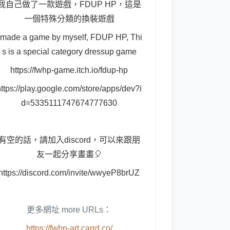
我自己做了一款遊戲，FDUP HP，這是
一個特殊分類的換裝遊戲
 made a game by myself, FDUP HP, Thi
s is a special category dressup game
https://fwhp-game.itch.io/fdup-hp
https://play.google.com/store/apps/dev?i
d=5335111747674777630
有空的話，請加入discord，可以來跟朋
友一起分享畫畫🎈
https://discord.com/invite/wwyeP8brUZ
更多網址 more URLs：
https://fwhp-art.carrd.co/