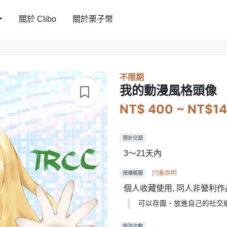
關於 Clibo
關於栗子幣
不限期
我的動漫風格頭像
NT$ 400 ~ NT$1
預計交期
3～21天內
[?]看說明
授權範圍
個人收藏使用, 同人非營利
可以存圖、放進自己的社交
修改次數