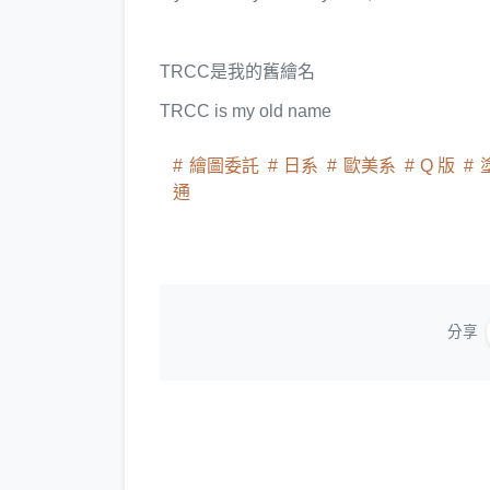
TRCC是我的舊繪名
TRCC is my old name
繪圖委託
日系
歐美系
Q 版
通
分享