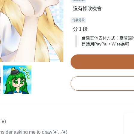
沒有修改機會
付款分段
分 1 段
台灣其他支付方式：臺灣銀
建議用PayPal，Wise為輔
●)
onsider asking me to draw(●'◡'●)