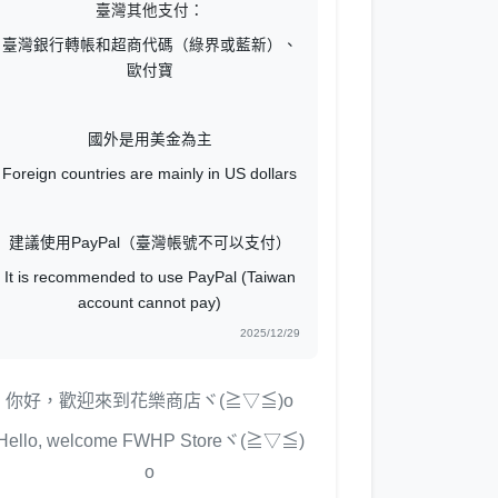
臺灣其他支付：
臺灣銀行轉帳和超商代碼（綠界或藍新）、
歐付寶
國外是用美金為主
Foreign countries are mainly in US dollars
建議使用PayPal（臺灣帳號不可以支付）
It is recommended to use PayPal (Taiwan
account cannot pay)
2025/12/29
你好，歡迎來到花樂商店ヾ(≧▽≦)o
Hello, welcome FWHP Storeヾ(≧▽≦)
o