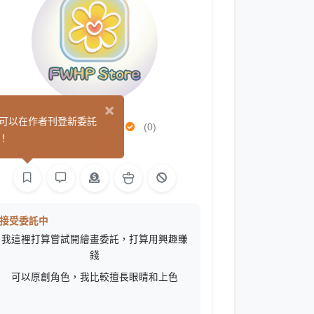
×
花樂 FWHP
可以在作者刊登新委託
(0)
！
繪圖
接受委託中
我這裡打算嘗試開繪畫委託，打算用興趣賺
錢
可以原創角色，我比較擅長眼睛和上色