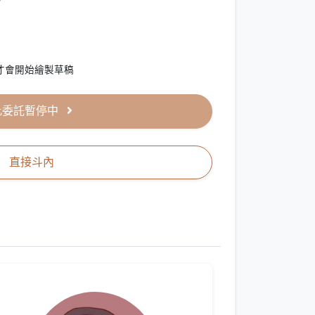
。
款才會開始繪製草稿
此委託暫停中
直接斗內