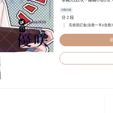
草稿大改2次，線稿小修2次
付款分段
分 2 段
先收到訂金(全款一半)/全