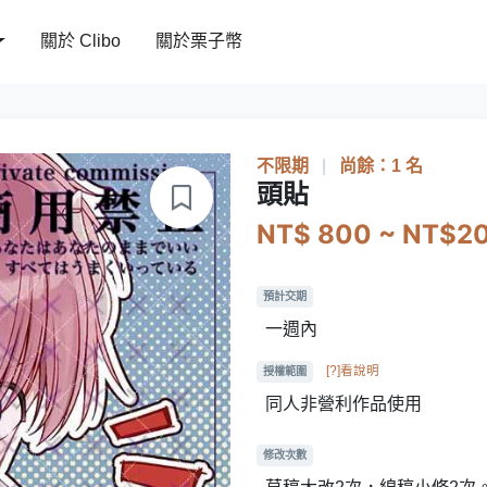
關於 Clibo
關於栗子幣
不限期
|
尚餘：1 名
頭貼
NT$ 800 ~ NT$2
預計交期
一週內
[?]看說明
授權範圍
同人非營利作品使用
修改次數