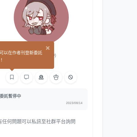
×
優咲
可以在作者刊登新委託
(0)
！
繪圖
委託暫停中
2023/08/14
有任何問題可以私訊至社群平台詢問