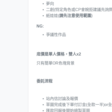
夢向
二創(特定角色或CP會婉拒建議先詢問
紙娃娃(
請先注意使用範圍
)
NG:
爭議性作品
底價是單人價格，雙人x2
只有簡單OR色塊背景
委託流程
站內信討論及報價
草圖完成後下單付訂金(全款一半)or
匯款回報後開始繪製草圖