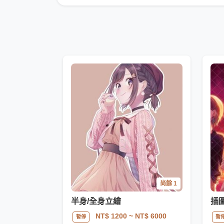
尚餘 1
半身/全身立繪
插
NT$ 1200
~ NT$ 6000
暫停
暫