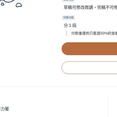
草稿可修改微調，完稿不可
付款分段
分 1 段
付款後違約只能退50%的金
努力著