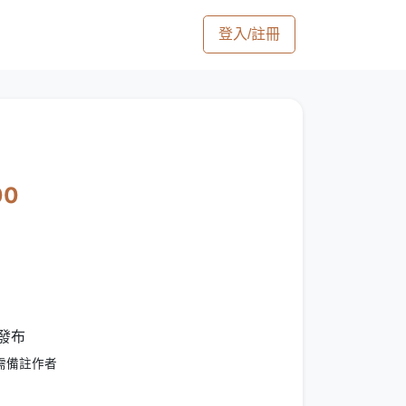
登入/註冊
00
發布
需備註作者