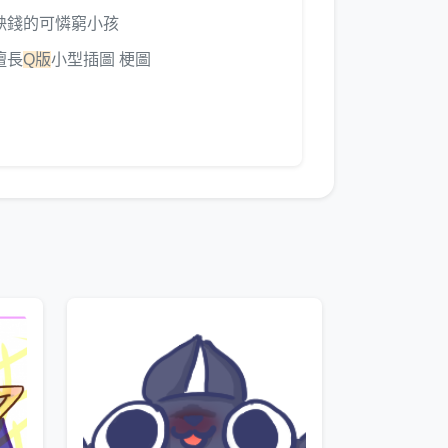
缺錢的可憐窮小孩
擅長
Q版
小型插圖 梗圖