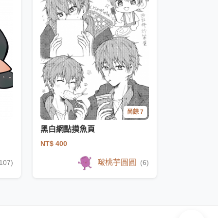
尚餘 7
黑白網點摸魚頁
NT$ 400
啵桃芋圓圓
107)
(6)