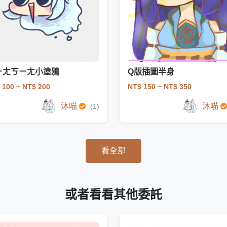
ㄧㄤㄎㄧㄤ小塗鴉
Q版插圖半身
 100
~ NT$ 200
NT$ 150
~ NT$ 350
沐喵
沐喵
(1)
看全部
或者看看其他委託