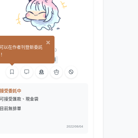
×
沐喵
可以在作者刊登新委託
(1)
！
平面設計
繪圖
接受委託中
可接受匯款、現金袋
目前無排單
2022/06/04