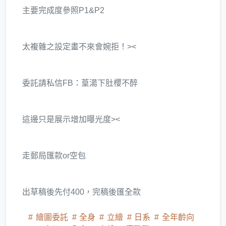
主要完成度參照P1&P2
太複雜之設定畫不來會婉拒！><
委託請私信FB：葟湯下肚櫻不醉
這邊只是展示增加曝光度><
走郵局匯款or空包
出草稿後先付400，完稿後匯全款
繪圖委託
全身
立繪
日系
全年齡向