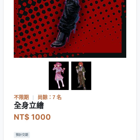
不限期
|
尚餘：7 名
全身立繪
NT$ 1000
預計交期