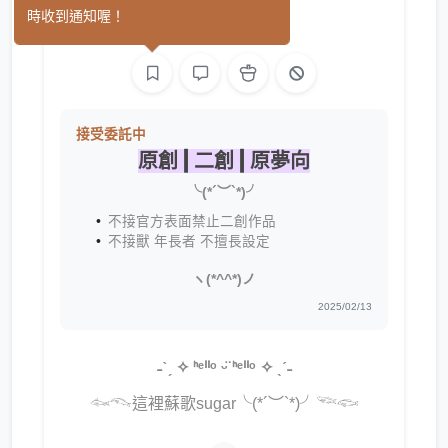
(0)
時收到通知喔！
平面設計
繪圖
接受委託中
原創 | 二創 | 原夢向
╰(*´︶`*)╯
不接官方表面禁止二創作品
不接獸 年長者 不擅長設定
ヽ(*^^*)ノ
2025/02/13
˗ˋˏ ✧ ᑋᵉᑊᑊᵒ ᵕ̈ ᑋᵉᑊᑊᵒ ✧ ˎˊ˗
𓆜𓆞這裡蘇歌sugar╰(*´︶`*)╯𓆝𓆟