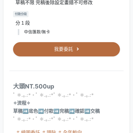
草稿不限 完稿後除設定畫錯不可修改
付款分段
分 1 段
中信匯款/無卡
我要委託
大頭NT.500up
ﾟ ✽.｡.:*・ﾟ ✽.｡.:*ﾟ ✽.｡.:*・ﾟ ✽.｡.:*
✧流程✧
草稿➡️底色➡️付款➡️完稿➡️確認➡️交稿
ﾟ ✽.｡.:*・ﾟ ✽.｡.:*ﾟ ✽.｡.:*・ﾟ ✽.｡.:*
繪圖委託
頭貼
全年齡向