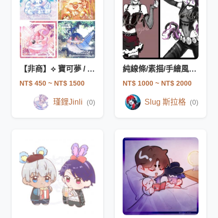
【非商】⟡ 寶可夢 / 動物塑 驚喜包 ⟡
純線條/素描/手繪風格/半身/全身 插畫/時尚插畫
NT$ 450
~ NT$ 1500
NT$ 1000
~ NT$ 2000
瑾鋰Jinli
Slug 斯拉格
(0)
(0)