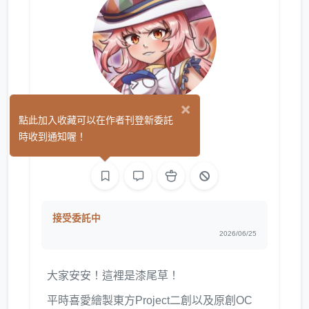
×
漆尾草
點此加入收藏可以在作者刊登新委託
(0)
時收到通知喔！
繪圖
接受委託中
2026/06/25
大家安安！這裡是漆尾草！
平時喜愛繪製東方Project二創以及原創OC