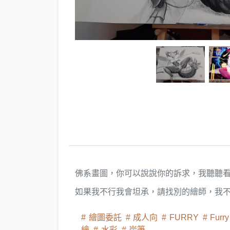
佛系畫圖，你可以說說你的訴求，我聽聽
如果我不行我會坦承，請找別的繪師，我
繪圖委託
成人向
FURRY
Furr
繪
水彩
炭筆