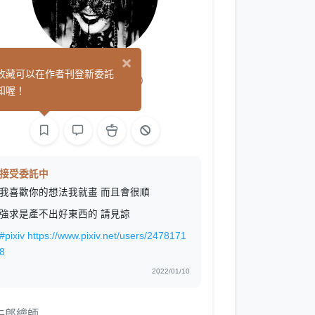
×
Rosa肉薩
收藏可以在作者刊登新委託
(0)
知喔！
繪圖
接受委託中
我喜歡你的想法我就畫 而且會很順
強求是產不出好東西的 請見諒
#pixiv
https://www.pixiv.net/users/2478171
8
2022/01/10
牛郎繪師