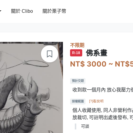
關於 Clibo
關於栗子幣
不限期
佛系畫
R-18
NT$ 3000 ~ NT$
預計交期
收到款一個月內 放心我壓力
[?]看說明
授權範圍
個人收藏使用, 同人非營利作品
放裁切, 可註明出處後發布,
可談