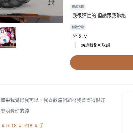
修改次數
我很彈性的 但請跟我聯絡
付款分段
分 5 段
溝通我都可以談
看如果我覺得我可以，我喜歡這個題材我會畫得很好
不想浪費你的錢
y
R-18
R18
手