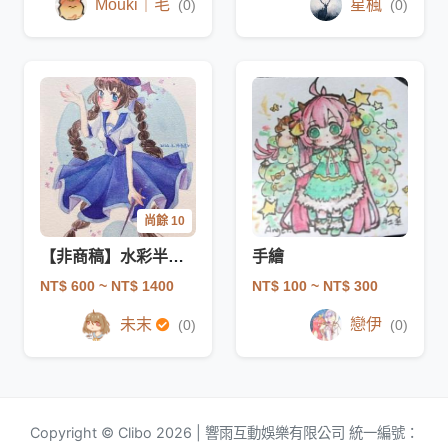
Mouki｜毛
星楓
(0)
(0)
尚餘 10
【非商稿】水彩半身彩插(價格可議)
手繪
NT$ 600
~ NT$ 1400
NT$ 100
~ NT$ 300
未末
戀伊
(0)
(0)
Copyright © Clibo 2026 | 響雨互動娛樂有限公司 統一編號：