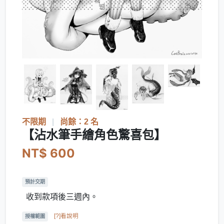
不限期
|
尚餘：2 名
【沾水筆手繪角色驚喜包】
NT$ 600
預計交期
收到款項後三週內。
[?]看說明
授權範圍