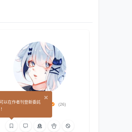
×
天貓宅急便
可以在作者刊登新委託
(26)
！
繪圖