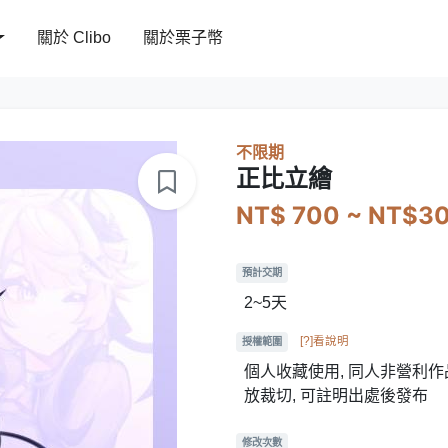
關於 Clibo
關於栗子幣
不限期
正比立繪
NT$ 700 ~ NT$3
預計交期
2~5天
[?]看說明
授權範圍
個人收藏使用, 同人非營利作品
放裁切, 可註明出處後發布
修改次數