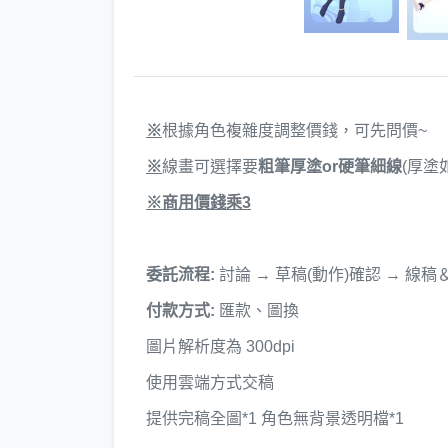
※
根據角色複雜度調整價錢，可先問價~
※
線畫可選擇要
粗筆厚塗or硬筆細線
(厚塗
※商用價錢乘3
委託流程:
討論 → 草稿(動作)確認 → 線稿
付款方式:
匯款、圖換
圖片解析度為 300dpi
使用雲端方式交稿
提供完稿全圖*1 角色無背景透明檔*1