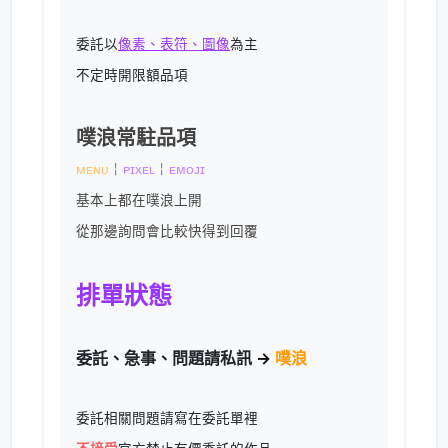
委託以
像素、表符、圖像
為主
不定時開限額品項
噗浪常駐品項
ᴍᴇɴᴜ
￤
ᴘɪxᴇʟ
￤
ᴇᴍᴏᴊɪ
基本上都在噗浪上開
從那邊詢問會比較快得到回覆
排單狀態
委託、急事、問題請私訊
→
噗浪
委託相關問題請寫在委託單裡