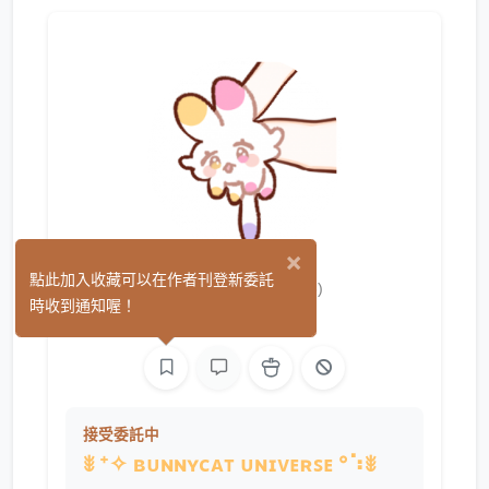
×
ʙᴜɴɴʏᴄᴀᴛ
點此加入收藏可以在作者刊登新委託
(3)
時收到通知喔！
繪圖
接受委託中
ꎺ ⁺✧ ʙᴜɴɴʏᴄᴀᴛ ᴜɴɪᴠᴇʀꜱᴇ °⠱ꎺ