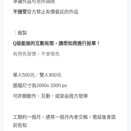
爭議作品可另外詢問
不接受
官方禁止有價委託的作品
￤繪製
Q版能做的互動有限，請悉知再進行投單！
有用色習慣，不會吸色
單人500元／雙人900元
圖檔尺寸為2000x 2000 px
可許願動作、互動，或是由我方發揮
工期約一個月，通常一個月內會交稿，需延後會提
前告知