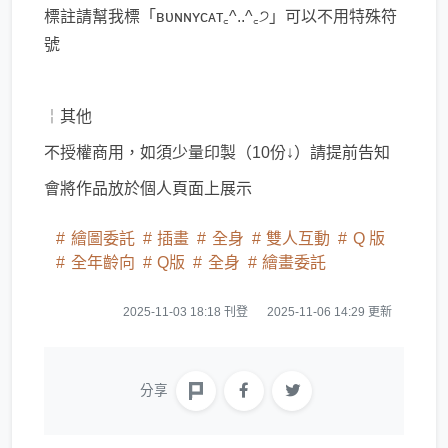
標註請幫我標「ʙᴜɴɴʏᴄᴀᴛ꜀^..^꜀੭」可以不用特殊符
號
￤其他
不授權商用，如須少量印製（10份↓）請提前告知
會將作品放於個人頁面上展示
繪圖委託
插畫
全身
雙人互動
Q 版
全年齡向
Q版
全身
繪畫委託
2025-11-03 18:18 刊登
2025-11-06 14:29 更新
分享