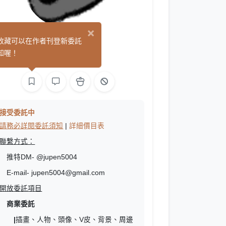
×
樂米得
收藏可以在作者刊登新委託
(0)
知喔！
繪圖
L2D 繪圖
接受委託中
請務必詳閱委託須知
|
詳細價目表
聯繫方式：
推特DM- @jupen5004
E-mail- jupen5004@gmail.com
開放委託項目
商業委託
|
插畫、人物、頭像、V皮、背景、周邊