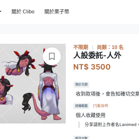
關於 Clibo
關於栗子幣
不限期
|
尚餘：10 名
人設委託-人外
NT$ 3500
預計交期
收到款項後，會告知確切交期(
[?]看說明
授權範圍
個人收藏使用
分享請附上作者名Lanime
修改次數