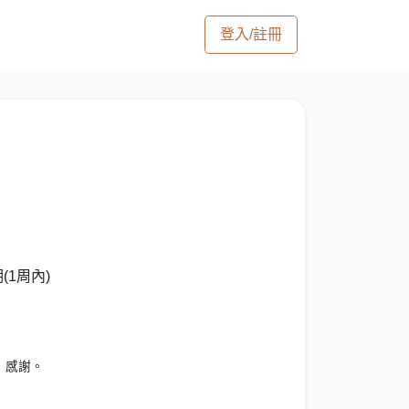
登入/註冊
1周內)
d，感謝。