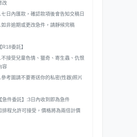
修改
3.七日內匯款，確認款項後會告知交稿日
4.如非逾期或更改急件，請靜候完稿
【R18委託】
1.不接受兒童色情、獵奇、寄生蟲、仇恨
內容
2.參考圖請不要寄送你的私密(性器)照片
【急件委託】:3日內收到即為急件
如排程允許可接受，價格將為兩倍計價