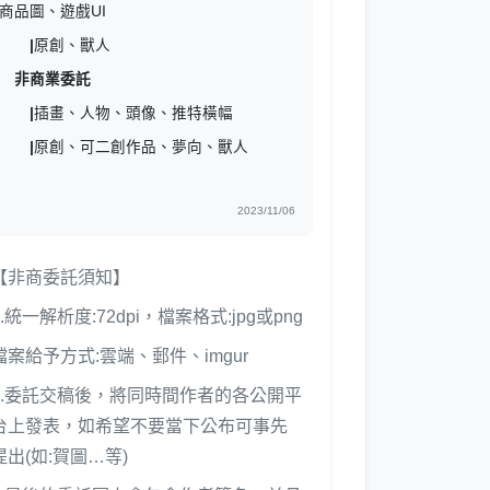
商品圖、遊戲UI
|
原創、獸人
非商業委託
|
插畫、人物、頭像、推特橫幅
|
原創、可二創作品、夢向、獸人
2023/11/06
【非商委託須知】
1.統一解析度:72dpi，檔案格式:jpg或png
檔案給予方式:雲端、郵件、imgur
2.委託交稿後，將同時間作者的各公開平
台上發表，如希望不要當下公布可事先
提出(如:賀圖…等)