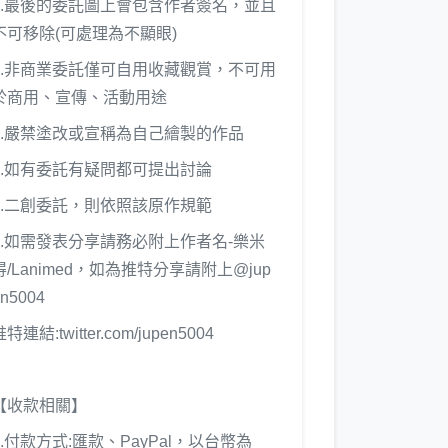
3.最後的委託圖上會包含作者簽名，並且
不可移除(可處理為不顯眼)
4.非商業委託僅可自用收藏觀賞，不可用
於商用、宣傳、活動用途
5.嚴禁塗改或宣稱為自己繪製的作品
6.如有委託有疑問都可提出討論
7.二創委託，則依照該原作規範
8.如需發表分享請務必附上作者名-樂米
得/Lanimed，如為推特分享請附上@jup
en5004
特連結:twitter.com/jupen5004
【收款相關】
1.付款方式:匯款、PayPal，以台幣為