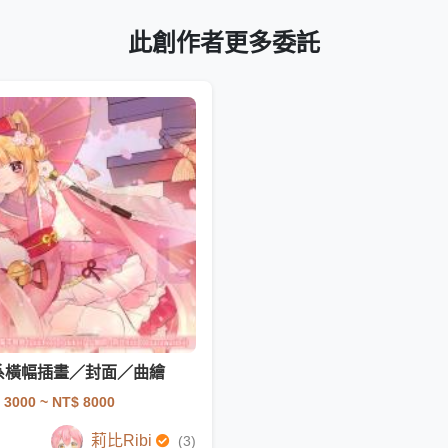
此創作者更多委託
系橫幅插畫／封面／曲繪
 3000
~ NT$ 8000
莉比Ribi
(3)