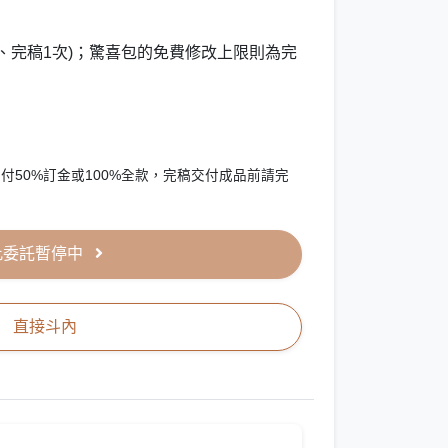
次、完稿1次)；驚喜包的免費修改上限則為完
付50%訂金或100%全款，完稿交付成品前請完
此委託暫停中
直接斗內