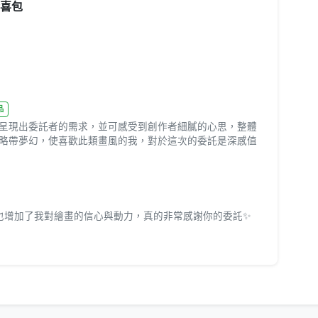
驚喜包
品
呈現出委託者的需求，並可感受到創作者細膩的心思，整體
略帶夢幻，使喜歡此類畫風的我，對於這次的委託是深感值
也增加了我對繪畫的信心與動力，真的非常感謝你的委託✨