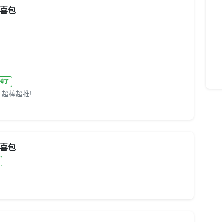
驚喜包
品太棒了
 超棒超推!
驚喜包