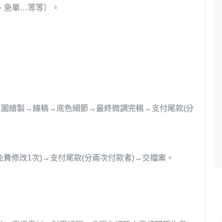
、急單…等等）。
草圖繪製→線稿→底色細節→最終微調完稿→支付尾款(分
免費修改1次)→支付尾款(分兩次付款者)→交檔案。