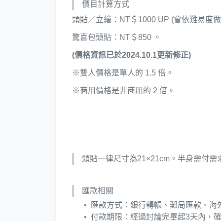
價目計算方式
頭貼／立繪：NT＄1000 UP (會依難易度
驚喜包頭貼：NT＄850 。
(價格資訊已於2024.10.1更新修正)
※雙人價格是單人的 1.5 倍。
※商用價格是非商用的 2 倍。
頭貼一律尺寸為21×21cm。半身需付需
匯款相關
匯款方式：銀行轉帳、郵局匯款、海外可
付款期限：經過討論完畢起3天內，確