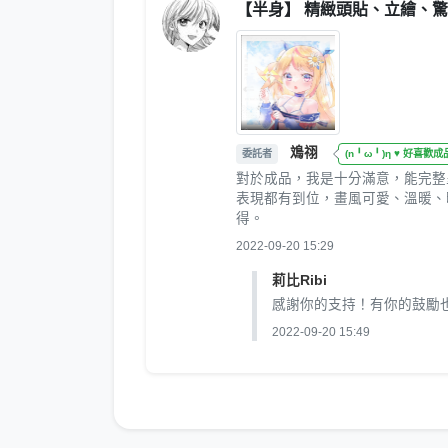
【半身】 精緻頭貼、立繪、
鳼祤
委託者
(n╹ω╹)η ♥ 好喜歡成
對於成品，我是十分滿意，能完整
表現都有到位，畫風可愛、溫暖、
得。
2022-09-20 15:29
莉比Ribi
感謝你的支持！有你的鼓勵
2022-09-20 15:49