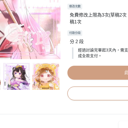
修改次數
免費修改上限為3次(草稿2
稿1次
付款分段
分 2 段
經過討論完畢起3天內，需支
成全款支付。