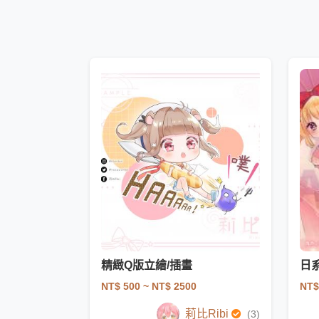
精緻Q版立繪/插畫
日
NT$ 500
~ NT$ 2500
NT$
莉比Ribi
(3)