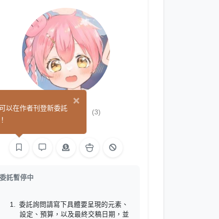
×
莉比Ribi
可以在作者刊登新委託
(3)
！
繪圖
委託暫停中
委託詢問請寫下具體要呈現的元素、
設定、預算，以及最終交稿日期，並