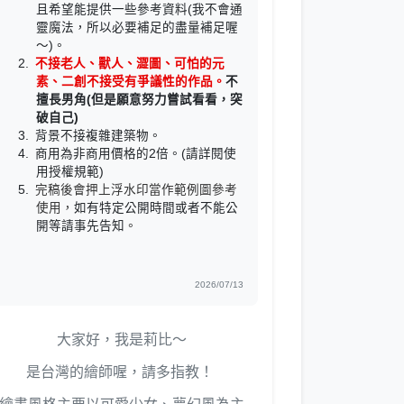
且希望能提供一些參考資料(我不會通
靈魔法，所以必要補足的盡量補足喔
～)。
不接老人、獸人、澀圖、可怕的元
素、二創不接受有爭議性的作品。
不
擅長男角(但是願意努力嘗試看看，突
破自己)
背景不接複雜建築物。
商用為非商用價格的2倍。(請詳閱使
用授權規範)
完稿後會押上浮水印當作範例圖參考
使用，
如有特定公開時間或者不能公
開等請事先告知
。
2026/07/13
大家好，我是莉比～
是台灣的繪師喔，請多指教！