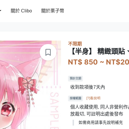
關於 Clibo
關於栗子幣
不限期
【半身】 精緻頭貼
NT$ 850 ~ NT$2
預計交期
收到款項後7天內
[?]看說明
授權範圍
個人收藏使用, 同人非營利作品
放裁切, 可註明出處後發布
如需商用請事先說明補充