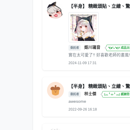
【半身】 精緻頭貼、立繪、
姫川璃音
委託者
٩(๑❛ᴗ❛๑)۶ 成
實在太可愛了!! 好喜歡老師的畫風!
2024-11-09 17:31
【半身】 精緻頭貼、立繪、
林士傑
委託者
(灬╹ω╹灬) 感謝您
awesome
2022-09-26 16:18