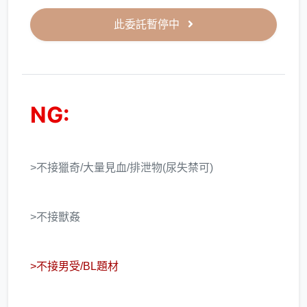
此委託暫停中
NG:
>不接獵奇/大量見血/排泄物(尿失禁可)
>不接獸姦
>不接男受/BL題材