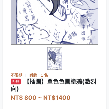
不限期
|
尚餘：1 名
【插圖】單色色圖塗鴉(激烈
R-18
向)
NT$ 800 ~ NT$1400