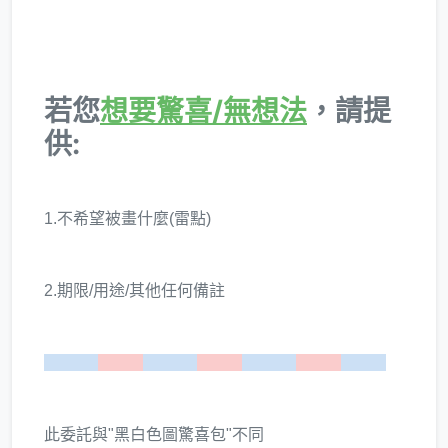
若您
想要驚喜/無想法
，請提
供:
1.不希望被畫什麼(雷點)
2.期限/用途/其他任何備註
======
=====
======
=====
======
=====
=====
此委託與"黑白色圖驚喜包"不同