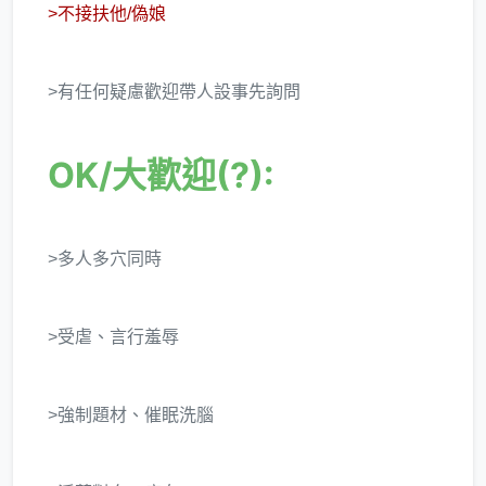
>不接扶他/偽娘
>有任何疑慮歡迎帶人設事先詢問
OK/大歡迎(?):
>多人多穴同時
>受虐、言行羞辱
>強制題材、催眠洗腦