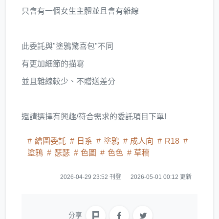
只會有一個女生主體並且會有雜線
此委託與"塗鴉驚喜包"不同
有更加細節的描寫
並且雜線較少、不贈送差分
還請選擇有興趣/符合需求的委託項目下單!
繪圖委託
日系
塗鴉
成人向
R18
塗鴉
瑟瑟
色圖
色色
草稿
2026-04-29 23:52 刊登
2026-05-01 00:12 更新
分享