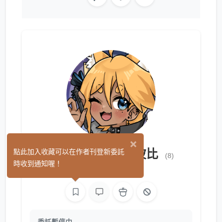
×
奈可貓AKA波比波比
點此加入收藏可以在作者刊登新委託
(8)
時收到通知喔！
繪圖