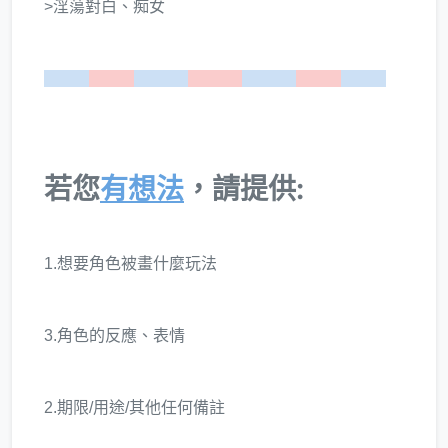
>淫蕩對白、痴女
=====
=====
======
======
======
=====
=====
若您
有想法
，請提供:
1.想要角色被畫什麼玩法
3.角色的反應、表情
2.期限/用途/其他任何備註