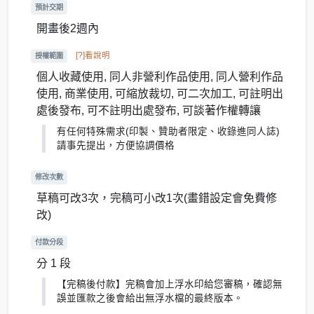
預計交期
開畫後2週內
[?]看說明
授權範圍
個人收藏使用, 同人非營利作品使用, 同人營利作品
使用, 商業使用, 可縮放裁切, 可二次加工, 可註明出
處後發布, 可不註明出處發布, 可談著作權轉讓
有任何特殊需求(印製、贊助者限定、收錄進同人誌)
請事先提出，方便協調價格
修改次數
草稿可改3次，完稿可小改1次(畫錯設定會免費修
改)
付款分段
分 1 段
【完稿後付款】完稿會加上浮水印給您審稿，確認無
誤並匯款之後會給出無浮水檔的最終版本。