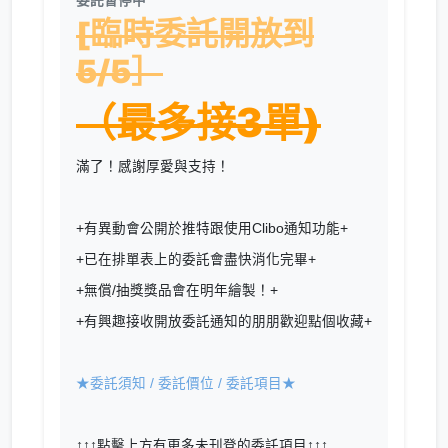
委託暫停中
[臨時委託開放到
5/5］
（最多接3單)
滿了！感謝厚愛與支持！
+有異動會公開於推特跟使用Clibo通知功能+
+已在排單表上的委託會盡快消化完畢+
+無償/抽獎獎品會在明年繪製！+
+有興趣接收開放委託通知的朋朋歡迎點個收藏+
★委託須知 / 委託價位 / 委託項目★
↑↑↑點擊上方有更多未刊登的委託項目↑↑↑