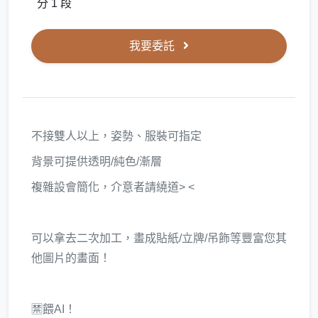
分 1 段
我要委託
不接雙人以上，姿勢、服裝可指定
背景可提供透明/純色/漸層
複雜設會簡化，介意者請繞道> <
可以拿去二次加工，畫成貼紙/立牌/吊飾等豐富您其
他圖片的畫面！
🈲餵AI！