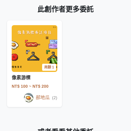
此創作者更多委託
尚餘 1
像素游標
NT$ 100
~ NT$ 200
郝地瓜
(2)