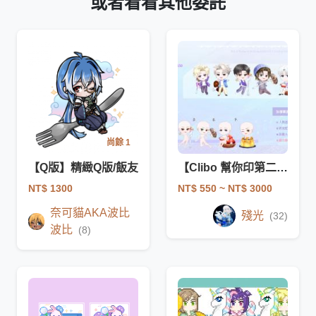
或者看看其他委託
尚餘 1
【Q版】精緻Q版/飯友
【Clibo 幫你印第二屆】飯友模板
NT$ 1300
NT$ 550
~ NT$ 3000
奈可貓AKA波比
殘光
(32)
波比
(8)