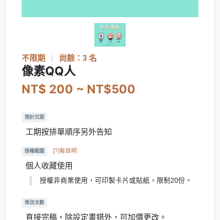
不限期
|
尚餘：3 名
像素QQ人
NT$ 200 ~ NT$500
預計交期
工期按排單順序另外告知
[?]看說明
授權範圍
個人收藏使用
授權非商業使用，可印製卡片或貼紙，限制20份。
修改次數
直接完稿，除設定畫錯外，可加價更改。