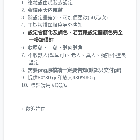
複雜設由瓜我去認定
報價兩天內匯款
除設定畫錯外，可加價更改(50元/次)
工期按排單順序另外告知
設定會簡化及調色，若要跟設定圖顏色完全
一樣請備註
收原創、二創、夢向夢角
不收獸人(獸耳可)、老人、真人、婉拒不擅長
設定
需要png原檔請一定要告知(默認只交付gif)
提供80*80.gif和放大480*480.gif
標註請用 #QQ瓜
歡迎詢問