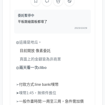
委託暫停中
平板跟繪圖板都壞了
2023/10/29
◍這邊是地瓜。
目前開放 像素委託
頁面上的金額皆為非商業
◍
兩天看一次clibo
➢
付款方式:line bank/噗幣
➤噗幣1:45，無條件進位
➢
一般作畫時間:一周至三周，急件需加價