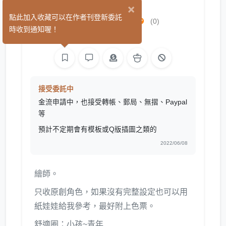
×
yuku_black
點此加入收藏可以在作者刊登新委託
(0)
時收到通知喔！
繪圖
接受委託中
金流申請中，也接受轉帳、郵局、無摺、Paypal
等
預計不定期會有模板或Q版插圖之類的
2022/06/08
繪師。
只收原創角色，如果沒有完整設定也可以用
紙娃娃給我參考，最好附上色票。
舒適圈：小孩~青年